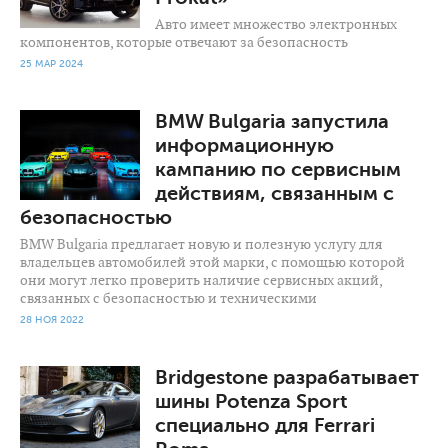
Авто имеет множество электронных
компонентов, которые отвечают за безопасность
25 МАР 2024
3 100
0
BMW Bulgaria запустила
информационную
кампанию по сервисным
действиям, связанным с
безопасностью
BMW Bulgaria предлагает новую и полезную услугу для
владельцев автомобилей этой марки, с помощью которой
они могут легко проверить наличие сервисных акций,
связанных с безопасностью и техническими
28 НОЯ 2022
3 006
0
Bridgestone разрабатывает
шины Potenza Sport
специально для Ferrari