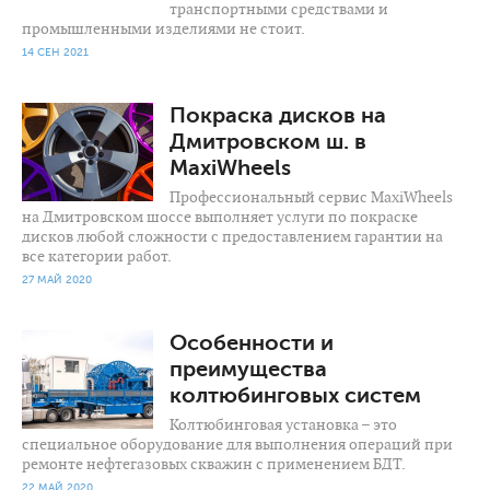
транспортными средствами и
промышленными изделиями не стоит.
14 СЕН 2021
1 649
0
Покраска дисков на
Дмитровском ш. в
MaxiWheels
Профессиональный сервис MaxiWheels
на Дмитровском шоссе выполняет услуги по покраске
дисков любой сложности с предоставлением гарантии на
все категории работ.
27 МАЙ 2020
3 959
0
Особенности и
преимущества
колтюбинговых систем
Колтюбинговая установка – это
специальное оборудование для выполнения операций при
ремонте нефтегазовых скважин с применением БДТ.
22 МАЙ 2020