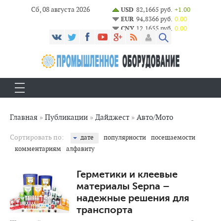
Сб, 08 августа 2026
USD
82,1665 руб.
+1.00
EUR
94,8366 руб.
0.00
CNY
12,1655 руб.
0.00
Главная
»
Публикации
»
Дайджест
»
Авто/Мото
Сортировать по:
дате
популярности
посещаемости
комментариям
алфавиту
2 029
0
Герметики и клеевые
материалы Sepna –
надежные решения для
транспорта