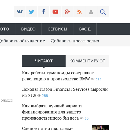
ОТО
ВИДЕО
СЕРВИСЫ
ВХОД
Добавить объявление
Добавить пресс-релиз
ЧИТАЮТ
КОММЕНТИРУЮТ
Как роботы-гуманоиды совершают
революцию в производстве BMW
313
я
Доходы Traton Financial Services выросли
на 21%
288
 больше
Как выбрать лучший вариант
финансирования для вашего
производственного бизнеса
36
Слепое пятно программ-