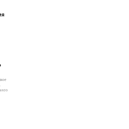
ия
о
вое
.
ьхоз