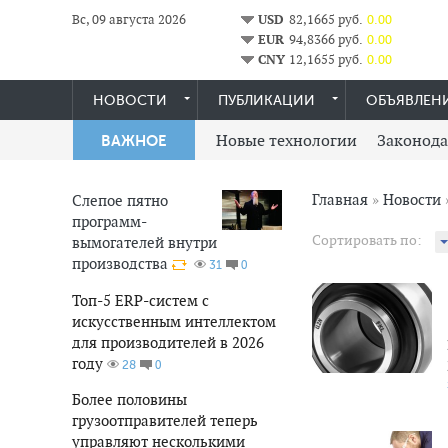
Вс, 09 августа 2026
USD
82,1665 руб.
0.00
EUR
94,8366 руб.
0.00
CNY
12,1655 руб.
0.00
НОВОСТИ
ПУБЛИКАЦИИ
ОБЪЯВЛЕН
Новые технологии
Законода
ВАЖНОЕ
Главная
»
Новости
Слепое пятно
программ-
Сортировать по:
вымогателей внутри
производства
0
31
2 923
0
Топ-5 ERP-систем с
искусственным интеллектом
для производителей в 2026
году
0
28
Более половины
грузоотправителей теперь
8 334
0
управляют несколькими