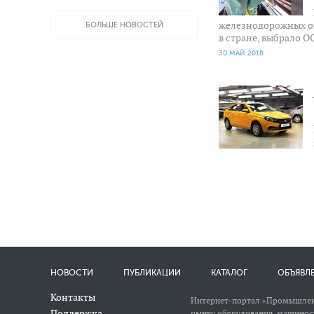
железнодорожных оп
БОЛЬШЕ НОВОСТЕЙ
в стране, выбрало О
30 МАЙ 2018
2 386
0
НОВОСТИ
ПУБЛИКАЦИИ
КАТАЛОГ
ОБЪЯВЛ
Контакты
Интернет-портал «Промышлен
Поддержка
рынку оборудования, машиност