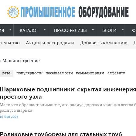
ИЯ
КАТАЛОГ
ПРЕСС-РЕЛИЗЫ
БЛОГИ
Ф
тельство
Акции и распродажи
Добавить компанию
»
Машиностроение
дате
популярности
посещаемости
комментариям
алфавиту
Шариковые подшипники: скрытая инженери
простого узла
Мало кто обращает внимание, что радиус дорожки качения всегда
радиуса шарика
10 ФЕВ 2026
Роликовые труборезы для стальных труб