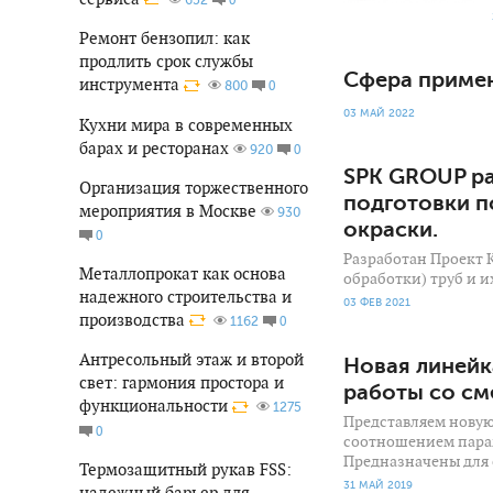
Ремонт бензопил: как
продлить срок службы
Сфера приме
инструмента
0
800
03 МАЙ 2022
Кухни мира в современных
барах и ресторанах
0
920
SPK GROUP ра
Организация торжественного
подготовки п
мероприятия в Москве
930
окраски.
0
Разработан Проект 
Металлопрокат как основа
обработки) труб и и
надежного строительства и
03 ФЕВ 2021
производства
0
1162
Антресольный этаж и второй
Новая линейк
свет: гармония простора и
работы со сме
функциональности
1275
Представляем новую
0
соотношением парам
Предназначены для
Термозащитный рукав FSS:
31 МАЙ 2019
надежный барьер для