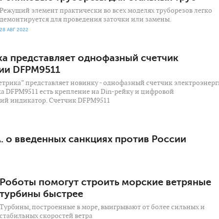
Режущий элемент практически во всех моделях труборезов легко
демонтируется для проведения заточки или замены.
28 АВГ 2022
а представляет однофазный счетчик
ии DFPM9511
трика” представляет новинку - однофазный счетчик электроэнер
ка DFPM9511 есть крепление на Din-рейку и цифровой
ий индикатор. Счетчик DFPM9511
А. о введенных санкциях против России
Роботы помогут строить морские ветряные
турбины быстрее
Турбины, построенные в море, выигрывают от более сильных и
стабильных скоростей ветра