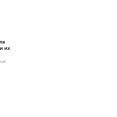
ля
и их
ной