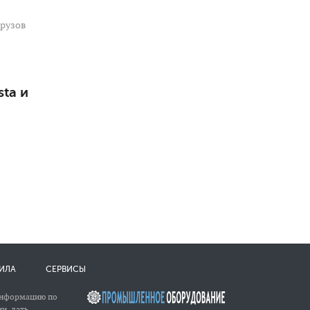
рузов
ta и
ИЛА
СЕРВИСЫ
информацию по
и, дать