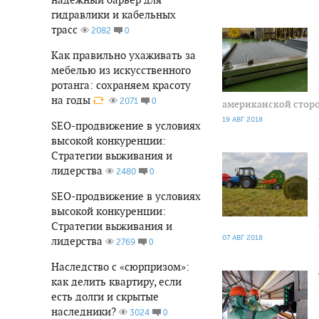
гидравлики и кабельных
2 252
0
трасс
0
2082
Как правильно ухаживать за
мебелью из искусственного
ротанга: сохраняем красоту
на годы
0
2071
американской сторо
19 АВГ 2018
SEO-продвижение в условиях
высокой конкуренции:
1 535
0
Стратегии выживания и
лидерства
0
2480
SEO-продвижение в условиях
высокой конкуренции:
Стратегии выживания и
07 АВГ 2018
лидерства
0
2769
2 841
0
Наследство с «сюрпризом»:
как делить квартиру, если
есть долги и скрытые
наследники?
0
3024