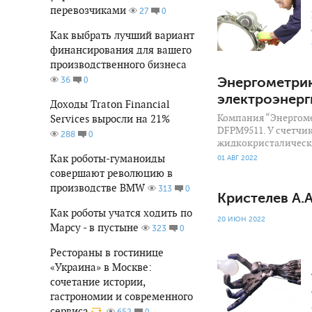
перевозчиками
0
27
Как выбрать лучший вариант
финансирования для вашего
производственного бизнеса
0
Энергометрик
36
электроэнерг
Доходы Traton Financial
Компания “Энергоме
Services выросли на 21%
DFPM9511. У счетчи
0
288
жидкокристалическ
Как роботы-гуманоиды
01 АВГ 2022
совершают революцию в
производстве BMW
0
313
Кристелев А.
Как роботы учатся ходить по
20 ИЮН 2022
Марсу - в пустыне
0
323
14 131
0
Рестораны в гостинице
«Украина» в Москве:
сочетание истории,
гастрономии и современного
сервиса
0
652