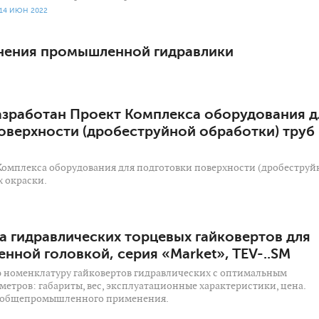
14 ИЮН 2022
нения промышленной гидравлики
зработан Проект Комплекса оборудования д
оверхности (дробеструйной обработки) труб 
Комплекса оборудования для подготовки поверхности (дробеструй
х окраски.
а гидравлических торцевых гайковертов для
нной головкой, серия «Market», TEV-..SM
 номенклатуру гайковертов гидравлических с оптимальным
етров: габариты, вес, эксплуатационные характеристики, цена.
 общепромышленного применения.