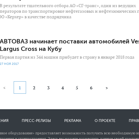
В результате тщательного отбора АО «СГ-транс», один из ведущих
ераторов по транспортировке нефтегазовых и нефтехимических г
ОО «Керхер» в качестве подрядчика
АВТОВАЗ начинает поставки автомобилей Ves
Largus Cross на Кубу
Первая партия из 344 машин прибудет в страну в январе 2018 года
27 НОЯ 2017
<
1
2
3
4
5
6
>
ЕНИЯ
ПРЕСС-РЕЛИЗЫ
РЕКЛАМА
О ПРОЕКТЕ
ПРАВ
ное оборудование» предоставляет возможность получить всю необходимую 
роения и станкостроения. Эдесь вы можете разместить данные своей компани