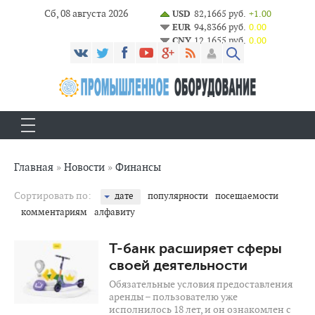
Сб, 08 августа 2026
USD
82,1665 руб.
+1.00
EUR
94,8366 руб.
0.00
CNY
12,1655 руб.
0.00
Главная
»
Новости
»
Финансы
Сортировать по:
дате
популярности
посещаемости
комментариям
алфавиту
4 566
0
Т-банк расширяет сферы
своей деятельности
Обязательные условия предоставления
аренды – пользователю уже
исполнилось 18 лет, и он ознакомлен с