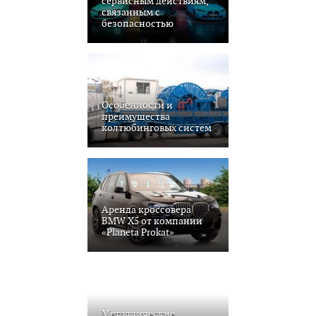
сервисным действиям,
связанным с
безопасностью
Особенности и
преимущества
колтюбинговых систем
Аренда кроссовера
BMW X5 от компании
«Planeta Prokat»
Металлические