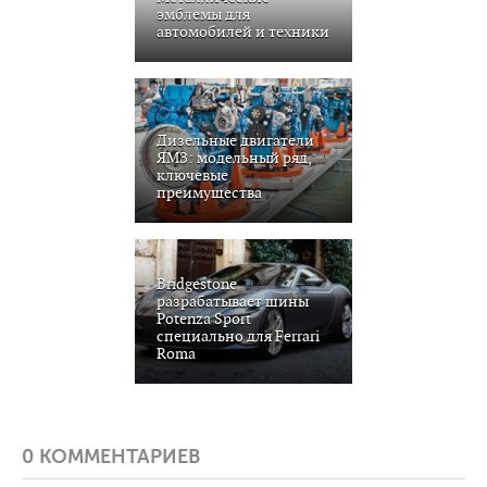
эмблемы для
автомобилей и техники
Дизельные двигатели
ЯМЗ: модельный ряд,
ключевые
преимущества
Bridgestone
разрабатывает шины
Potenza Sport
специально для Ferrari
Roma
0 КОММЕНТАРИЕВ