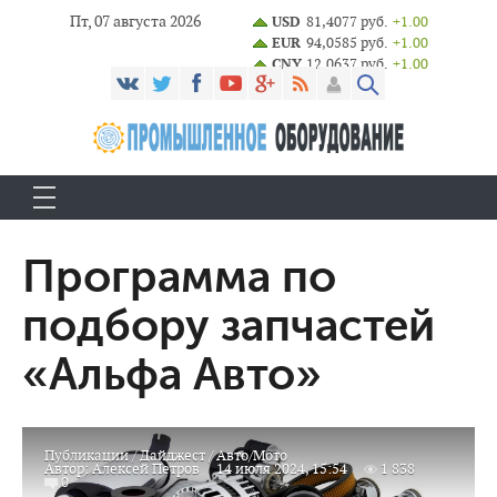
Пт, 07 августа 2026
USD
81,4077 руб.
+1.00
EUR
94,0585 руб.
+1.00
CNY
12,0637 руб.
+1.00
Программа по
подбору запчастей
«Альфа Авто»
Публикации
/
Дайджест
/
Авто/Мото
Автор:
Алексей Петров
14 июля 2024, 15:54
1 838
0