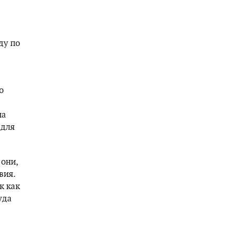
ду по
о
на
 для
они,
вия.
к как
уда