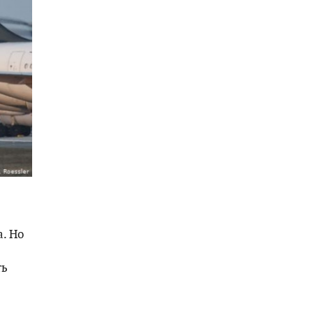
а. Но
ть