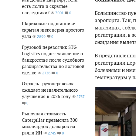
есть долги и скрытые
наследники?
Большинство пун
0
3001
аэропорта. Так, 
Шариковые подшипники:
магазинах, собл
скрытая инженерия простого
регистрации, в з
узла
0
2899
ожидания вылета 
Грузовой перевозчик STG
Logistics подает заявление о
В представленно
банкротстве после судебного
регистрации пер
разбирательства по долговой
болезнями и име
сделке
0
2736
температуры у п
Отрасль грузоперевозок
ожидает незначительного
улучшения в 2026 году
2767
0
Рыночная стоимость
Caterpillar превысила 300
миллиардов долларов на
ралли ИИ
0
2745