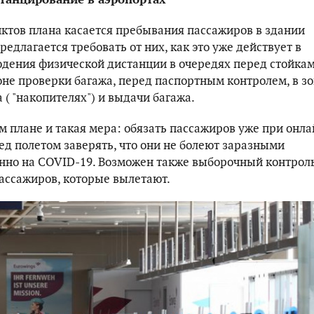
ктов плана касается пребывания пассажиров в здании
предлагается требовать от них, как это уже действует в
юдения физической дистанции в очередях перед стойка
оне проверки багажа, перед паспортным контролем, в з
( "накопителях") и выдачи багажа.
м плане и такая мера: обязать пассажиров уже при онла
ед полетом заверять, что они не болеют заразными
нно на COVID-19. Возможен также выборочный контрол
ассажиров, которые вылетают.