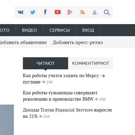
ОТО
ВИДЕО
СЕРВИСЫ
ВХОД
Добавить объявление
Добавить пресс-релиз
ЧИТАЮТ
КОММЕНТИРУЮТ
Как роботы учатся ходить по Марсу - в
пустыне
296
Как роботы-гуманоиды совершают
революцию в производстве BMW
289
Доходы Traton Financial Services выросли
на 21%
264