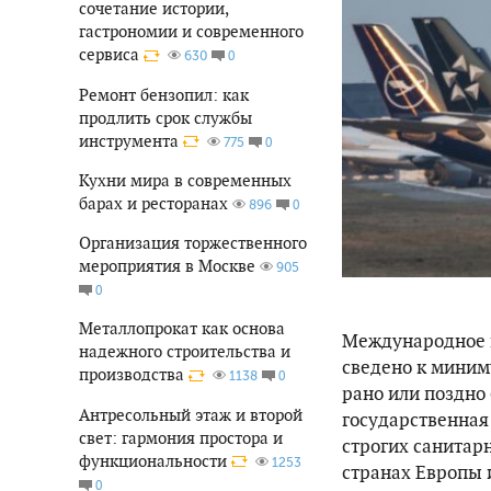
сочетание истории,
гастрономии и современного
сервиса
0
630
Ремонт бензопил: как
продлить срок службы
инструмента
0
775
Кухни мира в современных
барах и ресторанах
0
896
Организация торжественного
мероприятия в Москве
905
0
Металлопрокат как основа
Международное 
надежного строительства и
сведено к миниму
производства
0
1138
рано или поздно 
Антресольный этаж и второй
государственная
свет: гармония простора и
строгих санитар
функциональности
1253
странах Европы 
0