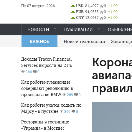
Пт, 07 августа 2026
USD
81,4077 руб.
+1.00
EUR
94,0585 руб.
+1.00
CNY
12,0637 руб.
+1.00
НОВОСТИ
ПУБЛИКАЦИИ
ОБЪЯВЛЕН
Новые технологии
Законода
ВАЖНОЕ
Корона
Доходы Traton Financial
Services выросли на 21%
авиапа
0
264
Как роботы-гуманоиды
прави
совершают революцию в
производстве BMW
0
289
Как роботы учатся ходить по
Марсу - в пустыне
0
296
Рестораны в гостинице
«Украина» в Москве: