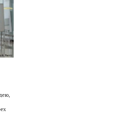
дею,
рех