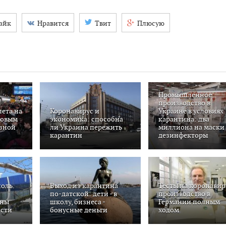
айк
Нравится
Твит
Плюсую
Промышленное
производство в
лета на
Коронавирус и
Украине в условиях
новым
экономика: способна
карантина: два
езной
ли Украина пережить
миллиона на маски
карантин
дезинфекторы
оль.
Выход из карантина
Тесты на коронавир
по-датской: дети - в
производство в
ины
школу, бизнеса -
Германии полным
асти
бонусные деньги
ходом