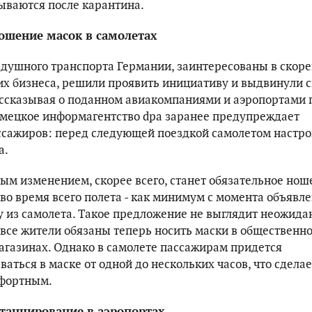
ываются после карантина.
ошение масок в самолетах
душного транспорта Германии, заинтересованы в скор
их бизнеса, решили проявить инициативу и выдвинули 
ссказывая о поданном авиакомпаниями и аэропортами 
немецкое информагентство dpa заранее предупреждает
сажиров: перед следующей поездкой самолетом настро
а.
ым изменением, скорее всего, станет обязательное нош
во время всего полета - как минимум с момента объявл
у из самолета. Такое предложение не выглядит неожид
 все жители обязаны теперь носить маски в общественн
магазинах. Однако в самолете пассажирам придется
аться в маске от одной до нескольких часов, что сделае
мфортным.
танцирование в аэропортах