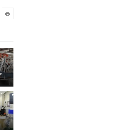
 и
ус: