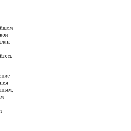
ейшем
свои
план
йтесь
ение
ения
анным,
ом
т