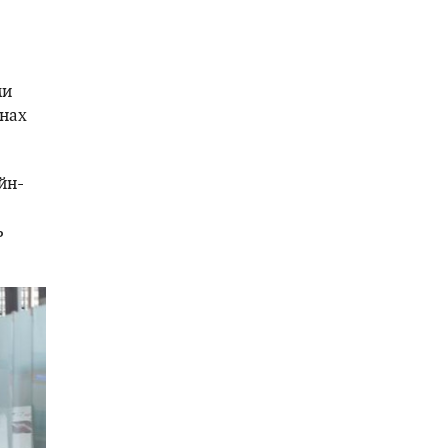
ми
онах
йн-
ь