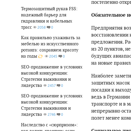
постепенно откр
Термозащитный рукав FSS:
Обязательное н
надежный барьер для
гидравлики и кабельных
трасс
Предприятия воз
0
2058
восстановлении 
Как правильно ухаживать за
предложения. Ра
мебелью из искусственного
из 20 пунктов, 
ротанга: сохраняем красоту
будущих авиапас
на годы
0
2045
на новые правил
SEO-продвижение в условиях
высокой конкуренции:
Наиболее заметн
Стратегии выживания и
защитных масок 
лидерства
0
2457
посадки к выход
SEO-продвижение в условиях
ведь в Германии
высокой конкуренции:
транспорте и в 
Стратегии выживания и
непрерывно остав
лидерства
0
2746
полет менее ко
Наследство с «сюрпризом»:
Социальное дис
как делить квартиру, если