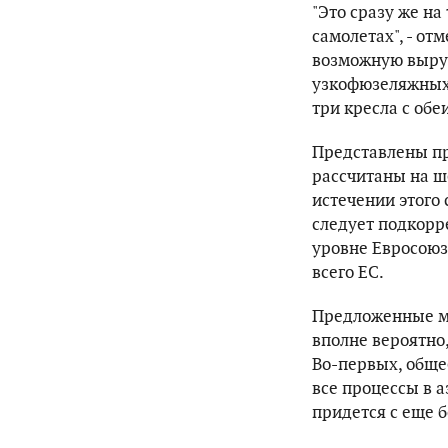
"Это сразу же на
самолетах", - от
возможную выруч
узкофюзеляжных 
три кресла с обе
Представлены пр
рассчитаны на ше
истечении этого 
следует подкорр
уровне Евросоюз
всего ЕС.
Предложенные м
вполне вероятно
Во-первых, обще
все процессы в 
придется с еще 