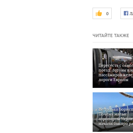
0
Л
ЧИТАЙТЕ ТАКЖЕ
Пересесть с само
поезд: готовы к 
пассажиров жел
дороги Европы
Не только Борисп
Почему малые
аэропорты Укра
начали быстро р