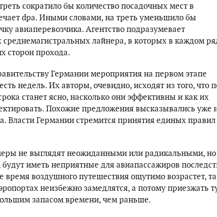
 треть сократило бы количество посадочных мест в
мечает dpa. Иными словами, на треть уменьшило бы
ку авиаперевозчика. Агентство подразумевает
среднемагистральных лайнера, в которых в каждом ря
их сторон прохода.
авительству Германии мероприятия на первом этапе
сть недель. Их авторы, очевидно, исходят из того, что п
срока станет ясно, насколько они эффективны и как их
ектировать. Похожие предложения высказывались уже 
а. Власти Германии стремится принятия единых правил
еры не выглядят неожиданными или радикальными, но 
, будут иметь неприятные для авиапассажиров последст
е время воздушного путешествия ощутимо возрастет, та
аэропортах неизбежно замедлятся, а потому приезжать т
большим запасом времени, чем раньше.