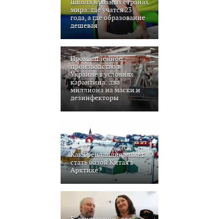
Школа в разных странах
мира: где учатся 23
года, а где образование
дешевая
Промышленное
производство в
Украине в условиях
карантина: два
миллиона на маски и
дезинфекторы
Как Гренландия может
стать базой Китая в
Арктике?
Е-декларации: для