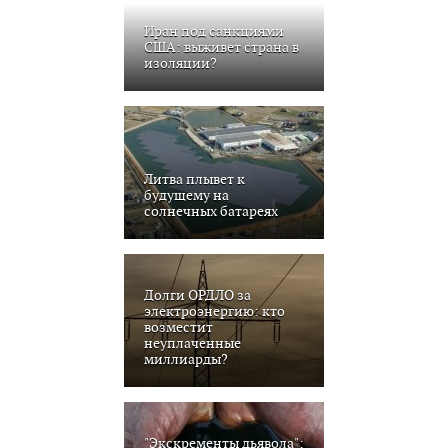
Иран под санкциями
США: выживет страна в
изоляции?
Литва плывет к
будущему на
солнечных батареях
Долги ОРДЛО за
электроэнергию: кто
возместит
неуплаченные
миллиарды?
"Экскременты дьявола":