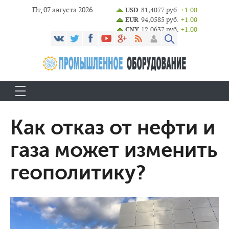
Пт, 07 августа 2026
USD
81,4077 руб.
+1.00
EUR
94,0585 руб.
+1.00
CNY
12,0637 руб.
+1.00
Как отказ от нефти и
газа может изменить
геополитику?