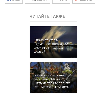
ЧИТАЙТЕ ТАКЖЕ
Отказ от угля в
Германии: почему 20
лет - это слишком
долго?
Киевские каштаны
умирают. П & # x27;
Пять мест в Европе, где
они могли бы выжить