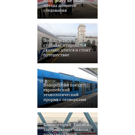
Bahn: в ФРГ не ходят
поезда дальнего
следования
Поезд "Четыре
столицы" отправился:
сколько длится и стоит
путешествие
Водородный поезд -
европейский
технологический
прорыв с оговорками
Комментарий: Китай и
заторможено слияния
производителей