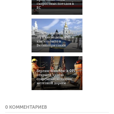
скоростных поездов в
ЕС
Почему жилье на финал
ЛЧ в Киеве дешевеет и
как это было в
Великобритании
Берлин-Мюнхен: в ФРГ
открыли "самую
современную линию"
железной дороги
0 КОММЕНТАРИЕВ