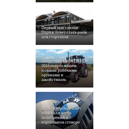
Первый шаг сделан:
Париж хочет стать раем
для стартапов
Погрузчик FRONTLIFT в
2016 году оснащён
новыми рабочими
органами и
джойстиком
Штаб-квартиру BMW
обыскали из-за
подозрений в
картельном сговоре