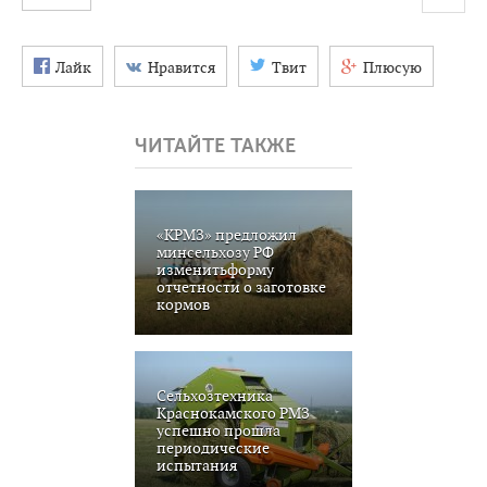
Лайк
Нравится
Твит
Плюсую
ЧИТАЙТЕ ТАКЖЕ
«КРМЗ» предложил
минсельхозу РФ
изменитьформу
отчетности о заготовке
кормов
Сельхозтехника
Краснокамского РМЗ
успешно прошла
периодические
испытания