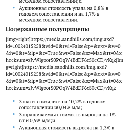
месячном сопоставлении;и
Аукционная стоимость упала на 0,8% в
годовом сопоставлении и на 1,7% в
месячном сопоставлении.
Подержанные полуприцепы
[img=right]https://media.sandhills.com/img.axd?
id=10024015258&wid=0&rwl=False&p=&ext=&w=0
&h=0&t=&lp=&c=True&wt=False&sz=Max&rt=0&c
hecksum=zJvWigoorS0POqW4BdDF6cS0eCD/vKqk[im
g=right]https://media.sandhills.com/img.axd?
id=10024015258&wid=0&rwl=False&p=&ext=&w=0
&h=0&t=&lp=&c=True&wt=False&sz=Max&rt=0&c
hecksum=zJvWigoorS0POqW4BdDF6cS0eCD/vKqk
Запасы снизились на 10,2% в годовом
сопоставлении и0,04% м/м;
Запрашиваемая стоимость выросла на 1%
г/г и 0,9% м/м;и
Аукционная стоимость выросла на 1,3% в