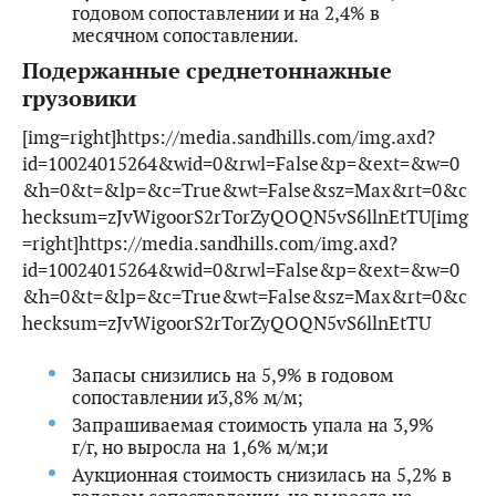
годовом сопоставлении и на 2,4% в
месячном сопоставлении.
Подержанные среднетоннажные
грузовики
[img=right]https://media.sandhills.com/img.axd?
id=10024015264&wid=0&rwl=False&p=&ext=&w=0
&h=0&t=&lp=&c=True&wt=False&sz=Max&rt=0&c
hecksum=zJvWigoorS2rTorZyQOQN5vS6llnEtTU[img
=right]https://media.sandhills.com/img.axd?
id=10024015264&wid=0&rwl=False&p=&ext=&w=0
&h=0&t=&lp=&c=True&wt=False&sz=Max&rt=0&c
hecksum=zJvWigoorS2rTorZyQOQN5vS6llnEtTU
Запасы снизились на 5,9% в годовом
сопоставлении и3,8% м/м;
Запрашиваемая стоимость упала на 3,9%
г/г, но выросла на 1,6% м/м;и
Аукционная стоимость снизилась на 5,2% в