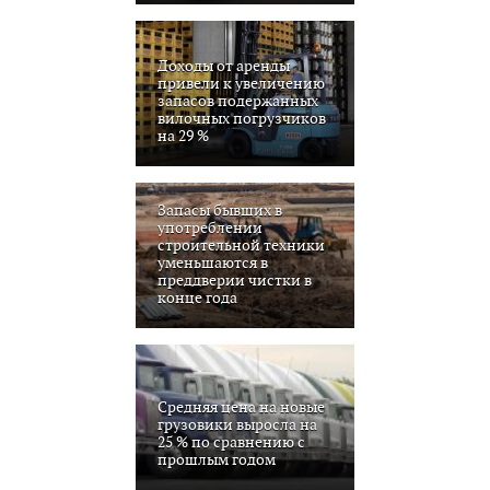
Доходы от аренды
привели к увеличению
запасов подержанных
вилочных погрузчиков
на 29 %
Запасы бывших в
употреблении
строительной техники
уменьшаются в
преддверии чистки в
конце года
Средняя цена на новые
грузовики выросла на
25 % по сравнению с
прошлым годом