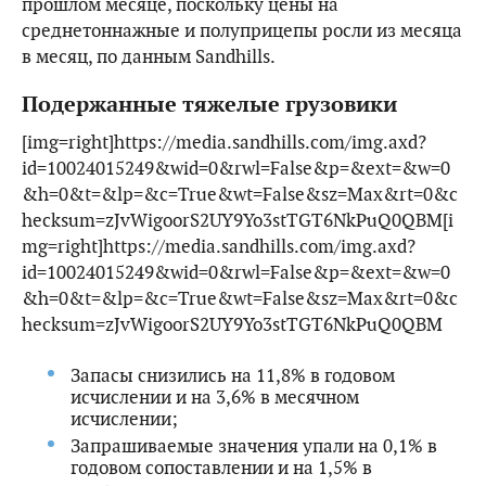
прошлом месяце, поскольку цены на
среднетоннажные и полуприцепы росли из месяца
в месяц, по данным Sandhills.
Подержанные тяжелые грузовики
[img=right]https://media.sandhills.com/img.axd?
id=10024015249&wid=0&rwl=False&p=&ext=&w=0
&h=0&t=&lp=&c=True&wt=False&sz=Max&rt=0&c
hecksum=zJvWigoorS2UY9Yo3stTGT6NkPuQ0QBM[i
mg=right]https://media.sandhills.com/img.axd?
id=10024015249&wid=0&rwl=False&p=&ext=&w=0
&h=0&t=&lp=&c=True&wt=False&sz=Max&rt=0&c
hecksum=zJvWigoorS2UY9Yo3stTGT6NkPuQ0QBM
Запасы снизились на 11,8% в годовом
исчислении и на 3,6% в месячном
исчислении;
Запрашиваемые значения упали на 0,1% в
годовом сопоставлении и на 1,5% в