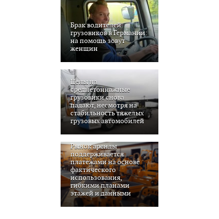
Брак водителей
грузовиков в Германии:
на помощь зовут
женщин
Цены на
среднетоннажные
грузовики снова
падают, несмотря на
стабильность тяжелых
грузовых автомобилей
Рынок аренды
поддерживается
платежами на основе
фактического
использования,
гибкими планами
этажей и данными