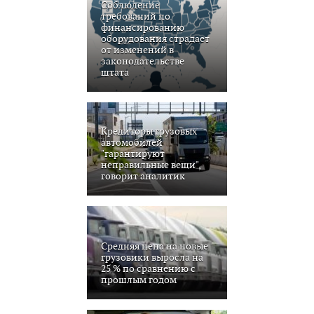
Соблюдение
требований по
финансированию
оборудования страдает
от изменений в
законодательстве
штата
Кредиторы грузовых
автомобилей
"гарантируют
неправильные вещи",
говорит аналитик
Средняя цена на новые
грузовики выросла на
25 % по сравнению с
прошлым годом