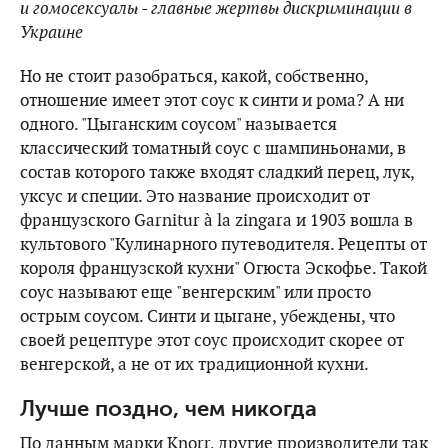
и гомосексуалы - главные жертвы дискриминации в
Украине
Но не стоит разобраться, какой, собственно,
отношение имеет этот соус к синти и рома? А ни
одного. "Цыганским соусом" называется
классический томатный соус с шампиньонами, в
состав которого также входят сладкий перец, лук,
уксус и специи. Это название происходит от
французского Garnitur à la zingara и 1903 вошла в
культового "Кулинарного путеводителя. Рецепты от
короля французской кухни" Огюста Эскофье. Такой
соус называют еще "венгерским" или просто
острым соусом. Cинти и цыгане, убеждены, что
своей рецептуре этот соус происходит скорее от
венгерской, а не от их традиционной кухни.
Лучше поздно, чем никогда
По данным марки Knorr, другие производители так