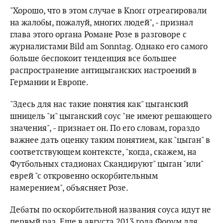
"Хорошо, что в этом случае в Knorr отреагировали
на жалобы, пожалуй, многих людей", - признал
глава этого органа Романе Розе в разговоре с
журналистами Bild am Sonntag. Однако его самого
больше беспокоит тенденция все большее
распространение антицыганских настроений в
Германии и Европе.
"Здесь для нас такие понятия как" цыганский
шницель "и" цыганский соус "не имеют решающего
значения", - признает он. По его словам, гораздо
важнее дать оценку таким понятием, как "цыган" в
соответствующем контексте, "когда, скажем, на
Футбольных стадионах Скандируют" цыган "или"
еврей "с откровенно оскорбительным
намерением", объясняет Розе.
Дебаты по оскорбительной названия соуса идут не
первый раз. Еще в августа 2013 года Форум для