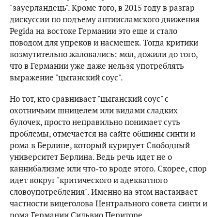
"зауерландець". Кроме того, в 2015 году в разгар
дискуссии по подъему антиисламского движения
Pegida на востоке Германии это еще и стало
поводом для упреков и насмешек. Тогда критики
возмутительно жаловались: мол, дожили до того,
что в Германии уже даже нельзя употреблять
выражение "цыганский соус".
Но тот, кто сравнивает "цыганский соус" с
охотничьим шницелем или видами сладких
булочек, просто неправильно понимает суть
проблемы, отмечается на сайте общины синти и
рома в Берлине, который курирует Свободный
университет Берлина. Ведь речь идет не о
каннибализме или что-то вроде этого. Скорее, спор
идет вокруг "критического и адекватного
словоупотребления". Именно на этом настаивает
частности вицеголова Центрального совета синти и
рома Германии Сильвио Периторе.