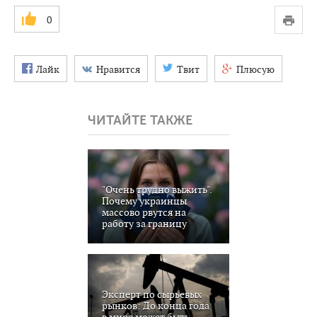
0
Лайк
Нравится
Твит
Плюсую
ЧИТАЙТЕ ТАКЖЕ
"Очень трудно выжить".
Почему украинцы
массово рвутся на
работу за границу
Эксперт по сырьевых
рынков: До конца года