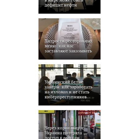
в мире может быть
дефицит нефти
Хитрости ресторанных
меню: как нас
заставляют заказывать
Украинский белые
хакеры: как заработать
на изломах и не стать
киберпреступников
Через коронавирус
Украина потеряла
доступ к рынкам