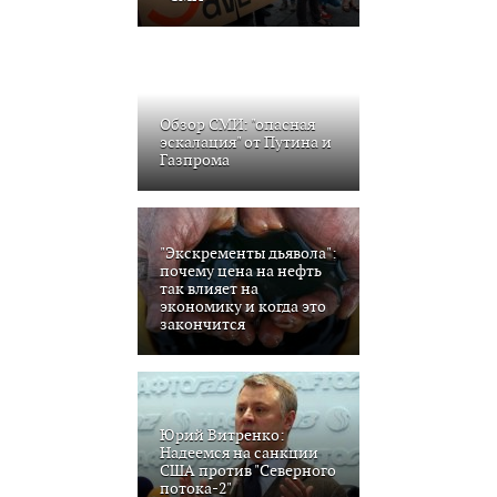
Обзор СМИ: "опасная
эскалация" от Путина и
Газпрома
"Экскременты дьявола":
почему цена на нефть
так влияет на
экономику и когда это
закончится
Юрий Витренко:
Надеемся на санкции
США против "Северного
потока-2"