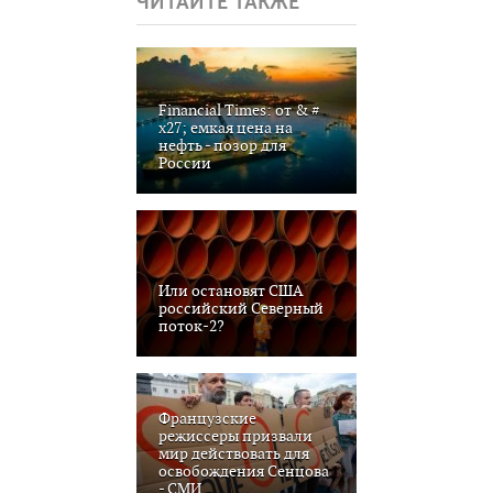
ЧИТАЙТЕ ТАКЖЕ
Financial Times: от & #
x27; емкая цена на
нефть - позор для
России
Или остановят США
российский Северный
поток-2?
Французские
режиссеры призвали
мир действовать для
освобождения Сенцова
- СМИ