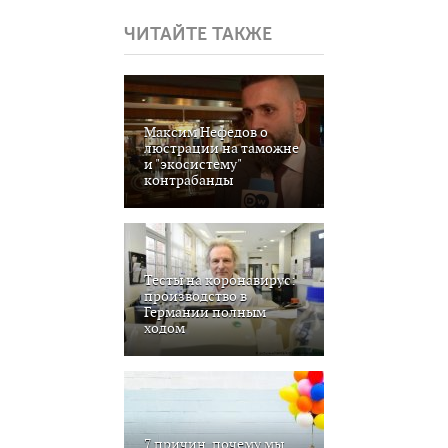
ЧИТАЙТЕ ТАКЖЕ
Максим Нефедов о
люстрации на таможне
и "экосистему"
контрабанды
Тесты на коронавирус:
производство в
Германии полным
ходом
7 причин, почему мы