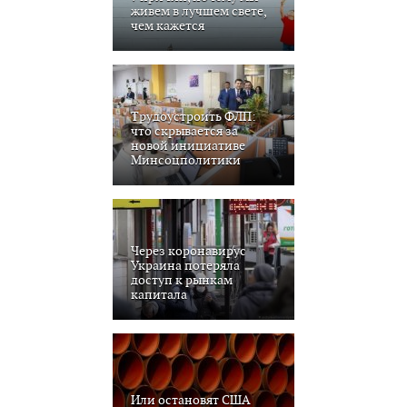
живем в лучшем свете,
чем кажется
Трудоустроить ФЛП:
что скрывается за
новой инициативе
Минсоцполитики
Через коронавирус
Украина потеряла
доступ к рынкам
капитала
Или остановят США