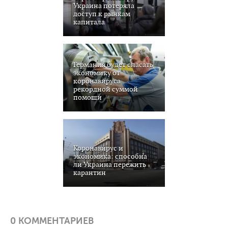
Украина потеряла
доступ к рынкам
капитала
Германия будет спасать
экономику от
коронавируса
рекордной суммой
помощи
Коронавирус и
экономика: способна
ли Украина пережить
карантин
0 КОММЕНТАРИЕВ