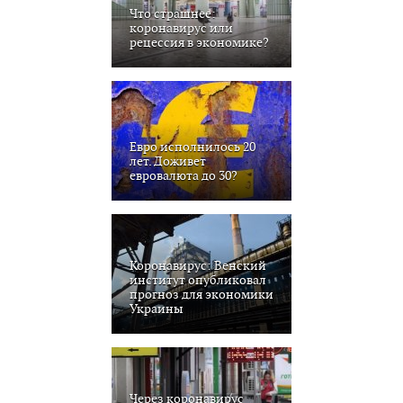
Что страшнее:
коронавирус или
рецессия в экономике?
Евро исполнилось 20
лет. Доживет
евровалюта до 30?
Коронавирус: Венский
институт опубликовал
прогноз для экономики
Украины
Через коронавирус