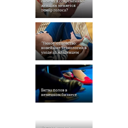
Почему в современных
женщин меняется
тембр голоса?
"Умное" отцовство:
новейшие технологии в
уходе за младенцем
Битва полов в
немецком бизнесе
Когда женщины