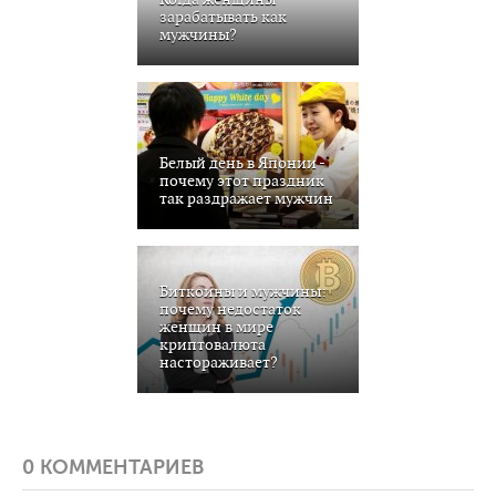
зарабатывать как
мужчины?
Белый день в Японии -
почему этот праздник
так раздражает мужчин
Биткоины и мужчины:
почему недостаток
женщин в мире
криптовалюта
настораживает?
0 КОММЕНТАРИЕВ