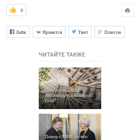
0
Лайк
Нравится
Твит
Плюсую
ЧИТАЙТЕ ТАКЖЕ
Достаточно МВФ
Антикоррупционного
суда?
Покер с МВФ: на что