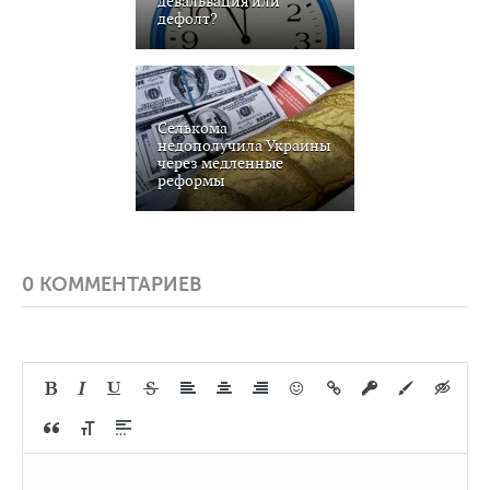
девальвация или
дефолт?
Селькома
недополучила Украины
через медленные
реформы
0 КОММЕНТАРИЕВ