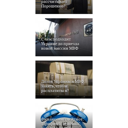
рассчитывает
Порошенко?
С чем подходит
Украине до приезда
новой миссии МВФ
Долги Украины и МВФ:
занять, чтобы
расплатиться?
Финансовый цейтнот:
тарифный "геноцид",