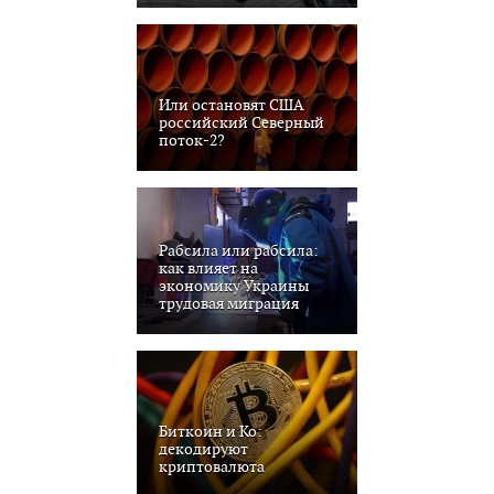
Или остановят США
российский Северный
поток-2?
Рабсила или рабсила:
как влияет на
экономику Украины
трудовая миграция
Биткоин и Ко:
декодируют
криптовалюта