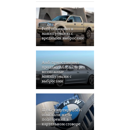
Ford обвиняют в
манипуляциях с
вредными выбросами
Audi приостановил
продажу A6 и A7 через
возможные
манипуляции с
выбросами
Штаб-квартиру BMW
обыскали из-за
подозрений в
картельном сговоре