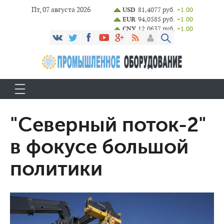
Пт, 07 августа 2026
USD
81,4077 руб.
+1.00
EUR
94,0585 руб.
+1.00
CNY
12,0637 руб.
+1.00
"Северный поток-2"
в фокусе большой
политики