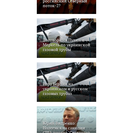
российский Северный
поток-2?
Договорятся Путин и
Меркель по украинской
газовой трубы
Игра Берлин на
украинском и русском
газовых трубах
Юрий Витренко:
Надеемся на санкции
США против "Северного