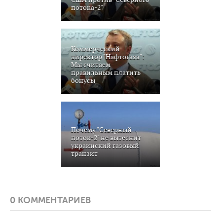
потока-2"
Коммерческий
директор "Нафтогаза":
Мы считаем
правильным платить
бонусы
Почему "Северный
поток-2" не вытеснит
украинский газовый
транзит
0 КОММЕНТАРИЕВ