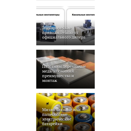
Электрические
приводы Belimo от
официального дилера
Пластины переходные
медь/алюминий:
преимущества и
монтаж
Мизинчиковые или
пальчиковые
электрические
батарейки