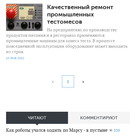
1 969
0
Качественный ремонт
промышленных
тестомесов
На предприятиях по производству
продуктов питания и в ресторанах применяются
промышленные машины для замеса теста. В процессе
повседневной эксплуатации оборудование может выходить
из строя.
15 ЯНВ 2021
<
1
>
ЧИТАЮТ
КОММЕНТИРУЮТ
Как роботы учатся ходить по Марсу - в пустыне
309