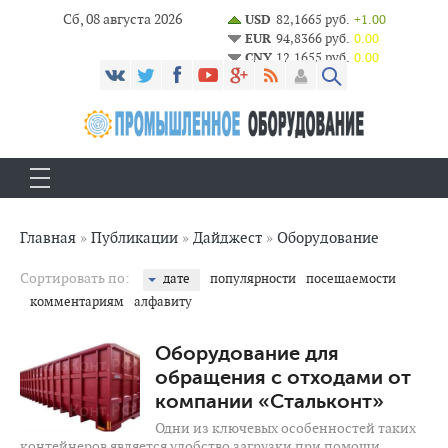
Сб, 08 августа 2026
USD
82,1665 руб.
+1.00
EUR
94,8366 руб.
0.00
CNY
12,1655 руб.
0.00
Главная
»
Публикации
»
Дайджест
»
Оборудование
Сортировать по:
дате
популярности
посещаемости
комментариям
алфавиту
2 010
0
Оборудование для
обращения с отходами от
компании «Стальконт»
Одни из ключевых особенностей таких
контейнеров является удобство загрузки при помощи