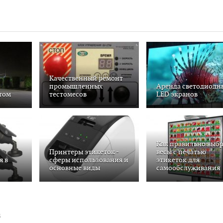
Качественный ремонт
промышленных
Аренда светодиодн
том
тестомесов
LED экранов
Как правильно выбр
Принтеры этикеток -
весы с печатью
я в
сферы использования и
этикеток для
основные виды
самообслуживания
В