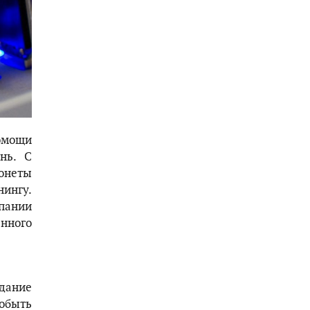
омощи
нь. С
онеты
нингу.
мпании
нного
дание
обыть