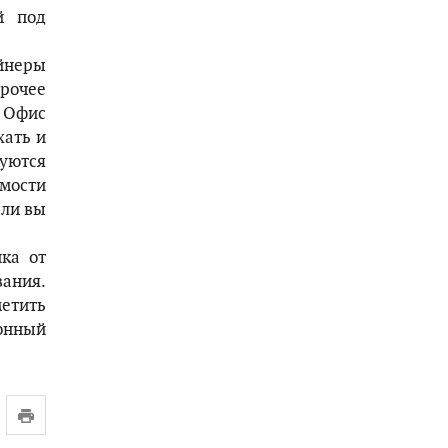
й под
йнеры
рочее
 Офис
хать и
руются
мости
сли вы
нка от
вания.
етить
ионный