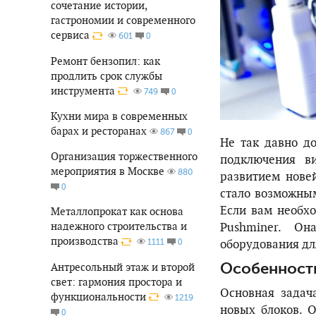
сочетание истории,
гастрономии и современного
сервиса
0
601
Ремонт бензопил: как
продлить срок службы
инструмента
0
749
Кухни мира в современных
барах и ресторанах
0
867
Не так давно д
Организация торжественного
подключения в
мероприятия в Москве
880
развитием нове
0
стало возможным
Если вам необх
Металлопрокат как основа
Pushminer. Он
надежного строительства и
производства
оборудования дл
0
1111
Особенности
Антресольный этаж и второй
свет: гармония простора и
Основная задач
функциональности
1219
новых блоков. 
0