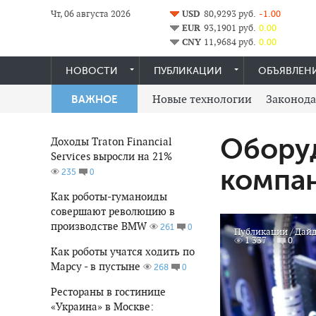
Чт, 06 августа 2026
USD
80,9293 руб.
-1.00
EUR
93,1901 руб.
0.00
CNY
11,9684 руб.
0.00
НОВОСТИ
ПУБЛИКАЦИИ
ОБЪЯВЛЕН
Новые технологии
Законода
ВАЖНОЕ
Оборуд
Доходы Traton Financial
Services выросли на 21%
компан
0
235
Как роботы-гуманоиды
совершают революцию в
производстве BMW
0
261
Публикации
/
Дайд
1 337
0
Как роботы учатся ходить по
Марсу - в пустыне
0
268
Рестораны в гостинице
«Украина» в Москве: