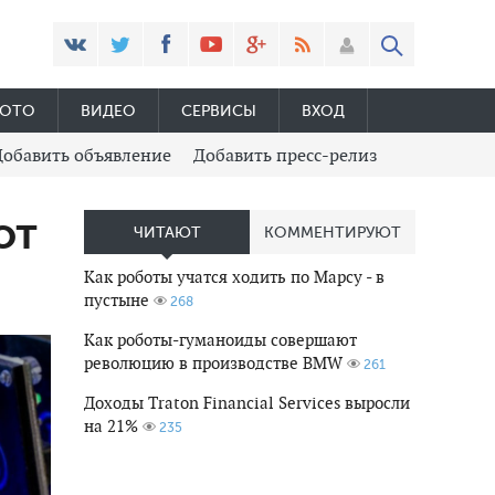
ОТО
ВИДЕО
СЕРВИСЫ
ВХОД
Добавить объявление
Добавить пресс-релиз
от
ЧИТАЮТ
КОММЕНТИРУЮТ
Как роботы учатся ходить по Марсу - в
пустыне
268
Как роботы-гуманоиды совершают
революцию в производстве BMW
261
Доходы Traton Financial Services выросли
на 21%
235