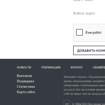
Войти через
ДОБАВИТЬ КОМ
НОВОСТИ
ПУБЛИКАЦИИ
КАТАЛОГ
ОБЪЯВЛ
Контакты
Интернет-портал «Промышлен
Поддержка
рынку оборудования, машиност
объявление, опубликовать пре
Статистика
ресурсах без получения предв
Карта сайта
сайт не ниже, чем во втором аб
18+
© 2004-2015 Все права 