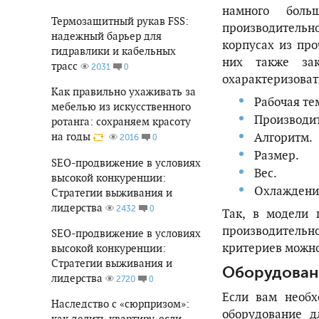
намного боль
Термозащитный рукав FSS:
производительн
надежный барьер для
корпусах из пр
гидравлики и кабельных
них также за
трасс
0
2031
охарактеризовать
Как правильно ухаживать за
Рабочая те
мебелью из искусственного
Производит
ротанга: сохраняем красоту
Алгоритм.
на годы
0
2016
Размер.
SEO-продвижение в условиях
Вес.
высокой конкуренции:
Охлаждени
Стратегии выживания и
лидерства
0
2432
Так, в модели 
производительн
SEO-продвижение в условиях
критериев можно
высокой конкуренции:
Стратегии выживания и
Оборудован
лидерства
0
2720
Если вам необх
Наследство с «сюрпризом»:
оборудование д
как делить квартиру, если