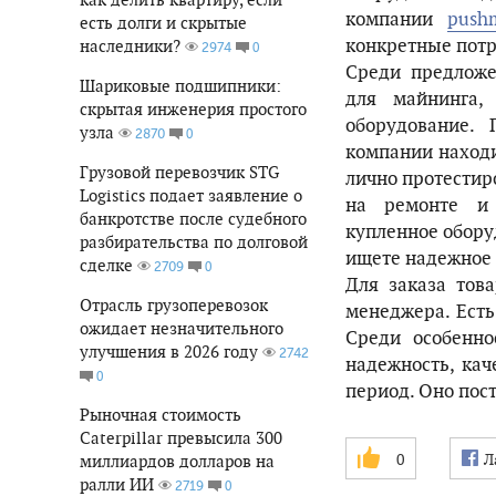
компании
pushm
есть долги и скрытые
конкретные потр
наследники?
0
2974
Среди предложе
Шариковые подшипники:
для майнинга,
скрытая инженерия простого
оборудование.
узла
0
2870
компании находи
Грузовой перевозчик STG
лично протестир
Logistics подает заявление о
на ремонте и 
банкротстве после судебного
купленное обору
разбирательства по долговой
ищете надежное 
сделке
0
2709
Для заказа това
Отрасль грузоперевозок
менеджера. Есть
ожидает незначительного
Среди особенно
улучшения в 2026 году
2742
надежность, кач
0
период. Оно пост
Рыночная стоимость
Caterpillar превысила 300
0
Л
миллиардов долларов на
ралли ИИ
0
2719