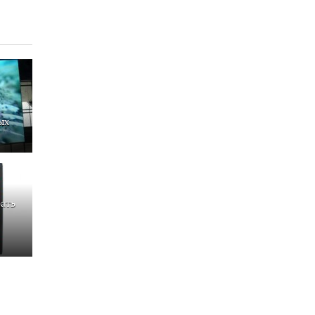
ых
ать