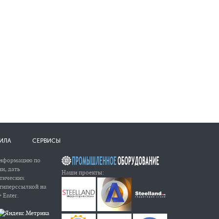
ИЛА
СЕРВИСЫ
информацию по
и, дать
Наши проекты:
атических
 гиперссылкой на
 Enter.