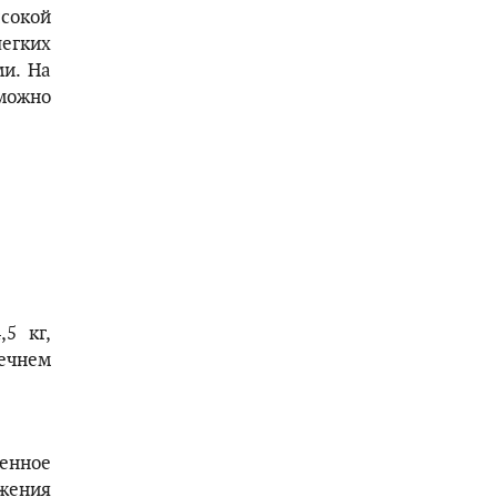
сокой
легких
и. На
можно
,5 кг,
ечнем
енное
жения