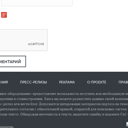
МЕНТАРИЙ
ЕНИЯ
ПРЕСС-РЕЛИЗЫ
РЕКЛАМА
О ПРОЕКТЕ
ПРАВ
ное оборудование» предоставляет возможность получить всю необходимую 
роения и станкостроения. Эдесь вы можете разместить данные своей компани
сс-релиз или вести блог. Допускается цитирование материалов портала на тем
арительного согласия с обязательной прямой, открытой для поисковых систем
заце текста. Обнаружив неточность в тексте, выделите ошибку и нажмите Ctrl +
защищены.