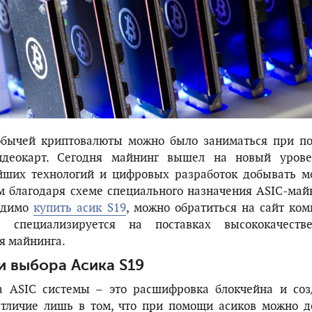
обычей криптовалюты можно было заниматься при п
идеокарт. Сегодня майнинг вышел на новый урове
йших технологий и цифровых разработок добывать м
 благодаря схеме специального назначения ASIC-май
одимо
купить асик S19
, можно обратиться на сайт ко
а специализируется на поставках высококачестве
я майнинга.
 выбора Асика S19
а ASIC системы – это расшифровка блокчейна и соз
Отличие лишь в том, что при помощи асиков можно д