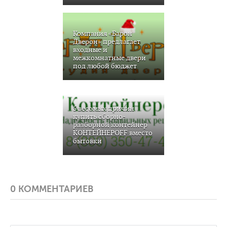
Компания «Барон
Дверон» предлагает
входные и
межкомнатные двери
под любой бюджет
5 весомых причин
купить сборно-
разборной контейнер
КОНТЕЙНЕРOFF вместо
бытовки
0 КОММЕНТАРИЕВ