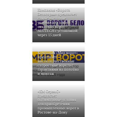
Компания «Ворота
Белогорья» предлагает
самые выгодные
условия для заказа
откатных ворот
ALUTECH с установкой
через 15 дней
Компания «Мир ворот»
предлагает
высококачественные
скоростные ворота с
гарантиями на полотно
и монтаж
«КМ СервиС»
предлагает
оптимальные условия
для приобретения
промышленных ворот в
Ростове-на-Дону