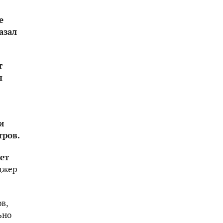
е
азал
т
я
и
тров.
ет
джер
в,
ьно