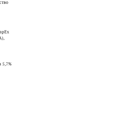
ство
CapEx
),