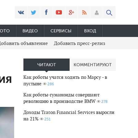
ОТО
ВИДЕО
СЕРВИСЫ
ВХОД
Добавить объявление
Добавить пресс-релиз
ЧИТАЮТ
КОММЕНТИРУЮТ
ия
Как роботы учатся ходить по Марсу - в
пустыне
286
Как роботы-гуманоиды совершают
революцию в производстве BMW
278
Доходы Traton Financial Services выросли
на 21%
251