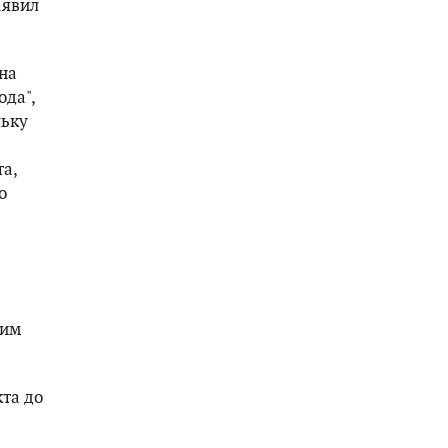
аявил
на
ода",
льку
та,
о
ним
та до