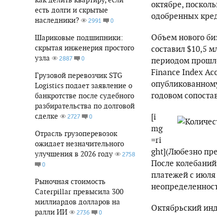
октябре, поскол
есть долги и скрытые
одобренных кред
наследники?
0
2991
Объем нового би
Шариковые подшипники:
скрытая инженерия простого
составил $10,5 м
узла
0
2887
периодом прошлог
Finance Index А
Грузовой перевозчик STG
опубликованному
Logistics подает заявление о
годовом сопостав
банкротстве после судебного
разбирательства по долговой
сделке
[i
0
2727
mg
Отрасль грузоперевозок
=ri
ожидает незначительного
ght](Любезно пр
улучшения в 2026 году
2758
После колебаний
0
платежей с июля
Рыночная стоимость
неопределенност
Caterpillar превысила 300
миллиардов долларов на
Октябрьский инд
ралли ИИ
0
2736