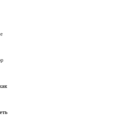
ые
ор
как
еть