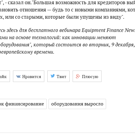
", - сказал он."Большая возможность для кредиторов вы
ановить отношения — будь то с новыми компаниями, ко
х, или со старыми, которые были упущены из виду".
сь здесь
для бесплатного вебинара Equipment Finance New
ами на основе технологий: как инновации меняют
борудования", который состоится во вторник, 9 декабря,
оевропейскому времени.
айк
Нравится
Твит
Плюсую
вок финансирование
оборудования выросло