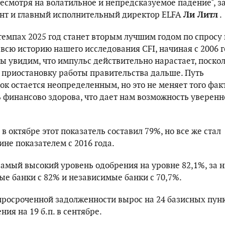
несмотря на волатильное и непредсказуемое падение", з
ент и главный исполнительный директор ELFA
Ли Литл
.
емпах 2025 год станет вторым лучшим годом по спросу 
всю историю нашего исследования CFI, начиная с 2006 г
ы увидим, что импульс действительно нарастает, поско
приостановку работы правительства дальше. Путь
к остается неопределенным, но это не меняет того фак
ь финансово здорова, что дает нам возможность уверенн
в октябре этот показатель составил 79%, но все же стал
не показателем с 2016 года.
самый высокий уровень одобрения на уровне 82,1%, за 
ые банки с 82% и независимые банки с 70,7%.
росроченной задолженности вырос на 24 базисных пунк
ния на 19 б.п. в сентябре.