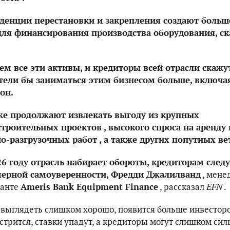
нденции перестановки и закрепления создают больш
ля финансирования производства оборудования, ск
м все эти активы, и кредиторы всей отрасли скажу
отели бы заниматься этим бизнесом больше, включа
 он.
е продолжают извлекать выгоду из крупных
троительных проектов , высокого спроса на аренду 
о-разгрузочных работ , а также других попутных ве
26 году отрасль набирает обороты, кредиторам следу
мерной самоуверенности, Фредди Джалилванд
, мене
ланте
Ameris Bank Equipment Finance
, рассказал
EFN
.
т выглядеть слишком хорошо, появится больше инвесторо
стрится, ставки упадут, а кредиторы могут слишком сил