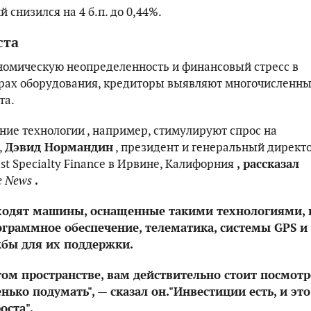
 снизился на 4 б.п. до 0,44%.
ста
номическую неопределенность и финансовый стресс в
рах оборудования, кредиторы выявляют многочисленн
та.
ние технологии , например, стимулируют спрос на
,
Дэвид Нормандин
, президент и генеральный директ
st Specialty Finance в Ирвине, Калифорния
, рассказал
e News
.
входят машины, оснащенные такими технологиями, 
граммное обеспечение, телематика, системы GPS и
бы для их поддержки.
этом пространстве, вам действительно стоит посмотр
нько подумать", — сказал он."Инвестиции есть, и это
оста".