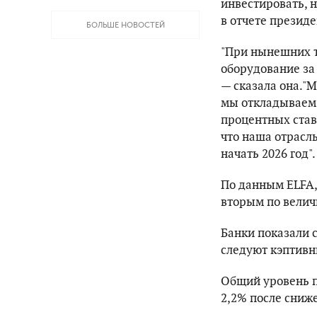
инвестировать, 
в отчете презид
БОЛЬШЕ НОВОСТЕЙ
"При нынешних т
оборудование за 
— сказала она."М
мы откладываем 
процентных ставо
что наша отрасл
начать 2026 год".
По данным ELFA, 
вторым по величи
Банки показали 
следуют кэптивн
Общий уровень п
2,2% после сниже