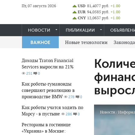
Пт, 07 августа 2026
USD
81,4077 руб.
+1.00
EUR
94,0585 руб.
+1.00
CNY
12,0637 руб.
+1.00
НОВОСТИ
ПУБЛИКАЦИИ
ОБЪЯВЛЕН
Новые технологии
Законода
ВАЖНОЕ
Количе
Доходы Traton Financial
Services выросли на 21%
финан
0
251
Как роботы-гуманоиды
выросл
совершают революцию в
производстве BMW
0
278
Как роботы учатся ходить по
Новости
/
Информ
Марсу - в пустыне
0
286
Рестораны в гостинице
«Украина» в Москве: