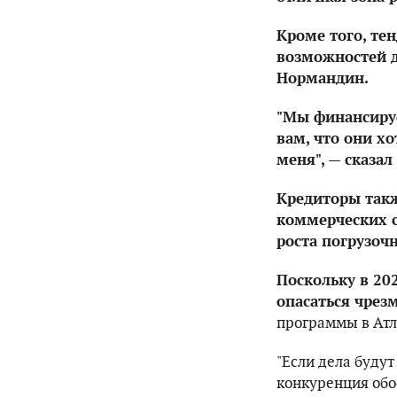
Кроме того, те
возможностей д
Нормандин.
"Мы финансируе
вам, что они х
меня", — сказал
Кредиторы такж
коммерческих с
роста погрузочн
Поскольку в 20
опасаться чрез
программы в Ат
"Если дела буду
конкуренция обо