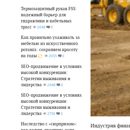
Термозащитный рукав FSS:
надежный барьер для
гидравлики и кабельных
трасс
0
2048
Как правильно ухаживать за
мебелью из искусственного
ротанга: сохраняем красоту
на годы
0
2035
SEO-продвижение в условиях
высокой конкуренции:
Стратегии выживания и
лидерства
0
2448
SEO-продвижение в условиях
высокой конкуренции:
Стратегии выживания и
лидерства
0
2736
Наследство с «сюрпризом»:
Индустрия финан
как делить квартиру, если