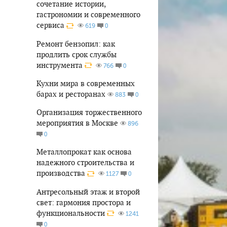
сочетание истории,
гастрономии и современного
сервиса
0
619
Ремонт бензопил: как
продлить срок службы
инструмента
0
766
Кухни мира в современных
барах и ресторанах
0
883
Организация торжественного
мероприятия в Москве
896
0
Металлопрокат как основа
надежного строительства и
производства
0
1127
Антресольный этаж и второй
свет: гармония простора и
функциональности
1241
0