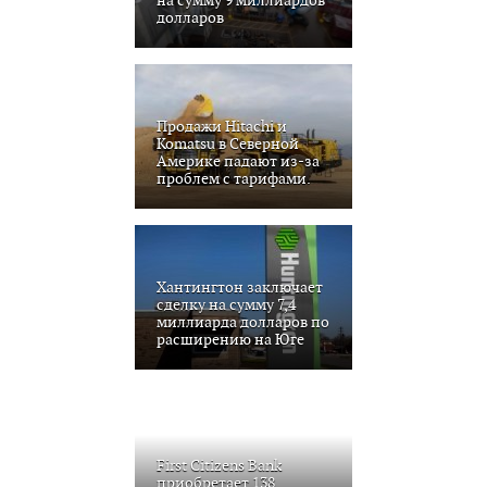
долларов
Продажи Hitachi и
Komatsu в Северной
Америке падают из-за
проблем с тарифами.
Хантингтон заключает
сделку на сумму 7,4
миллиарда долларов по
расширению на Юге
First Citizens Bank
приобретает 138