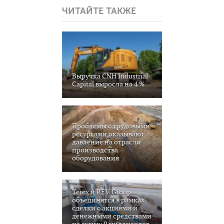
ЧИТАЙТЕ ТАКЖЕ
Выручка CNH Industrial
Capital выросла на 4 %
Проблемы с трудовыми
ресурсами оказывают
давление на отрасли
производства
оборудования
Terex и REV Group
объединятся в рамках
сделки с акциями и
денежными средствами
на сумму 9 миллиардов