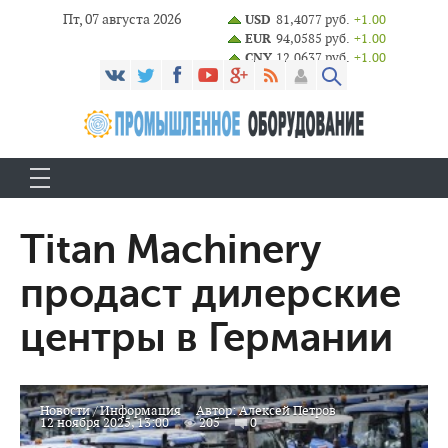
Пт, 07 августа 2026
USD
81,4077 руб.
+1.00
EUR
94,0585 руб.
+1.00
CNY
12,0637 руб.
+1.00
Titan Machinery
продаст дилерские
центры в Германии
Новости
/
Информация
Автор:
Алексей Петров
12 ноября 2025, 13:00
205
0