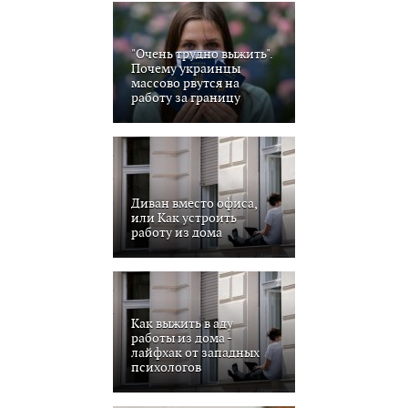
"Очень трудно выжить".
Почему украинцы
массово рвутся на
работу за границу
Диван вместо офиса,
или Как устроить
работу из дома
Как выжить в аду
работы из дома -
лайфхак от западных
психологов