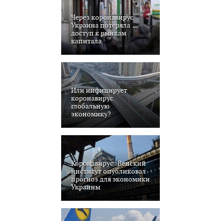
Через коронавирус
Украина потеряла
доступ к рынкам
капитала
Или инфицирует
коронавирус
глобальную
экономику?
Коронавирус: Венский
институт опубликовал
прогноз для экономики
Украины