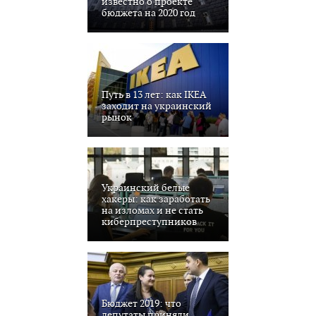
известно о проекте
бюджета на 2020 год
Путь в 13 лет: как IKEA
заходит на украинский
рынок
Украинский белые
хакеры: как заработать
на изломах и не стать
киберпреступников
Бюджет 2019: что
депутаты приняли