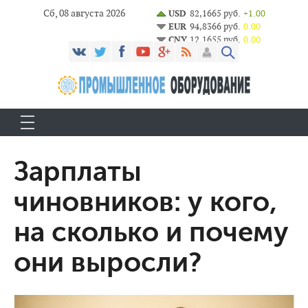
Сб, 08 августа 2026
USD
82,1665 руб.
+1.00
EUR
94,8366 руб.
0.00
CNY
12,1655 руб.
0.00
Зарплаты
чиновников: у кого,
на сколько и почему
они выросли?