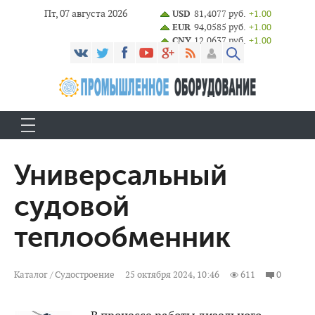
Пт, 07 августа 2026
USD
81,4077 руб.
+1.00
EUR
94,0585 руб.
+1.00
CNY
12,0637 руб.
+1.00
Универсальный
судовой
теплообменник
Каталог
/
Судостроение
25 октября 2024, 10:46
611
0