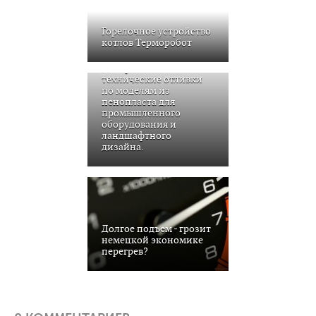
Горелочное устройство
котлов Терморобот
Декоративные и
технические отливки
по моделям из
пенопласта для
промышленного
оборудования и
ландшафтного
дизайна.
Долгое подъем - грозит
немецкой экономике
перегрев?