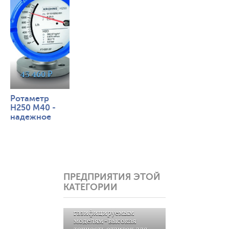
43 460 ₽
Ротаметр
H250 M40 -
надежное
измерение
расхода при
низких
температурах
ПРЕДПРИЯТИЯ ЭТОЙ
КАТЕГОРИИ
Литье металла по
газифицируемым
моделям - высокая