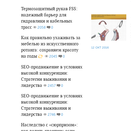
Термозащитный рукав FSS:
2 014
0
надежный барьер для
гидравлики и кабельных
трасс
0
2058
Как правильно ухаживать за
мебелью из искусственного
12 ОКТ 2016
ротанга: сохраняем красоту
на годы
0
2045
SEO-продвижение в условиях
высокой конкуренции:
Стратегии выживания и
лидерства
0
2457
SEO-продвижение в условиях
высокой конкуренции:
Стратегии выживания и
лидерства
0
2746
Наследство с «сюрпризом»:
как делить квартиру, если