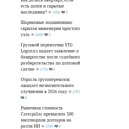
есть долги и скрытые
наследники?
0
3001
Шариковые подшипники:
скрытая инженерия простого
узла
0
2899
Грузовой перевозчик STG
Logistics подает заявление о
банкротстве после судебного
разбирательства по долговой
сделке
0
2736
Отрасль грузоперевозок
ожидает незначительного
улучшения в 2026 году
2767
0
Рыночная стоимость
Caterpillar превысила 300
миллиардов долларов на
ралли ИИ
0
2745