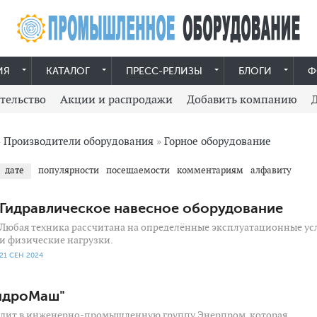
ИЯ
КАТАЛОГ
ПРЕСС-РЕЛИЗЫ
БЛОГИ
Ф
тельство
Акции и распродажи
Добавить компанию
»
Производители оборудования
»
Горное оборудование
дате
популярности
посещаемости
комментариям
алфавиту
Гидравлическое навесное оборудование
Любая техника рассчитана на определённые эксплуатационные ус
и физические нагрузки.
21 СЕН 2024
идроМаш"
дит в инженерно-промышленную группу Энерпром, которая