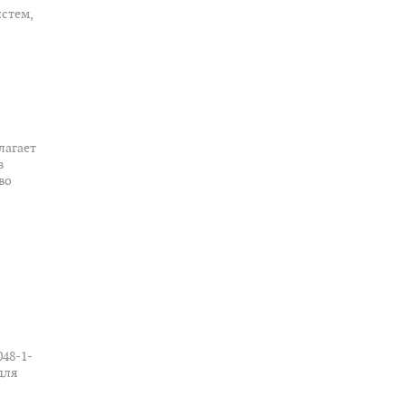
стем,
лагает
в
во
48-1-
для