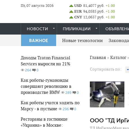
Пт, 07 августа 2026
USD
81,4077 руб.
+1.00
EUR
94,0585 руб.
+1.00
CNY
12,0637 руб.
+1.00
НОВОСТИ
ПУБЛИКАЦИИ
ОБЪЯВЛЕН
Новые технологии
Законода
ВАЖНОЕ
Главная
»
Каталог
Доходы Traton Financial
Services выросли на 21%
Сортировать по:
0
264
628
0
Как роботы-гуманоиды
совершают революцию в
производстве BMW
0
289
Как роботы учатся ходить по
Марсу - в пустыне
0
296
Рестораны в гостинице
ООО "ТД ИрГ
«Украина» в Москве:
ТД ИрГидроМаш вхо