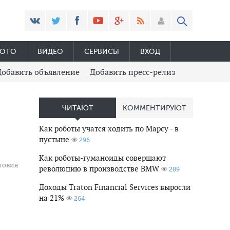
ОТО
ВИДЕО
СЕРВИСЫ
ВХОД
Добавить объявление
Добавить пресс-релиз
ЧИТАЮТ
КОММЕНТИРУЮТ
Как роботы учатся ходить по Марсу - в
пустыне
296
Как роботы-гуманоиды совершают
ловия
революцию в производстве BMW
289
Доходы Traton Financial Services выросли
на 21%
264