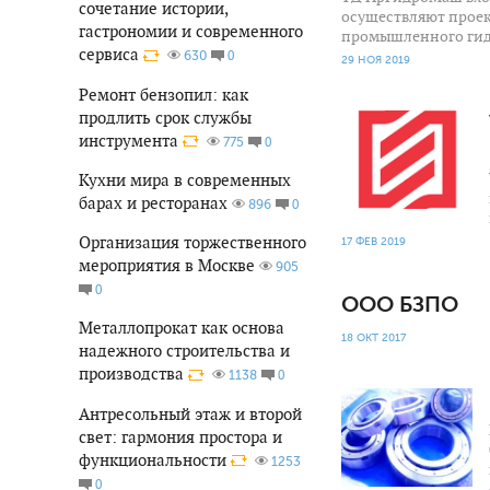
сочетание истории,
осуществляют проек
гастрономии и современного
промышленного гид
сервиса
0
630
29 НОЯ 2019
Ремонт бензопил: как
1 470
0
продлить срок службы
инструмента
0
775
Кухни мира в современных
барах и ресторанах
0
896
Организация торжественного
17 ФЕВ 2019
мероприятия в Москве
905
0
ООО БЗПО
Металлопрокат как основа
18 ОКТ 2017
надежного строительства и
производства
0
1138
3 196
0
Антресольный этаж и второй
свет: гармония простора и
функциональности
1253
0