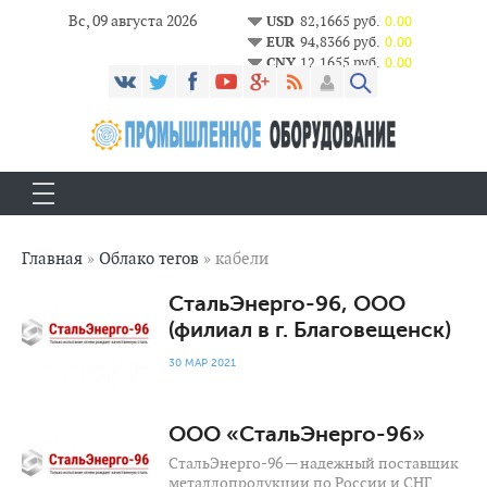
Вс, 09 августа 2026
USD
82,1665 руб.
0.00
EUR
94,8366 руб.
0.00
CNY
12,1655 руб.
0.00
Главная
»
Облако тегов
» кабели
813
0
СтальЭнерго-96, ООО
(филиал в г. Благовещенск)
30 МАР 2021
1 061
0
ООО «СтальЭнерго-96»
СтальЭнерго-96 — надежный поставщик
металлопродукции по России и СНГ