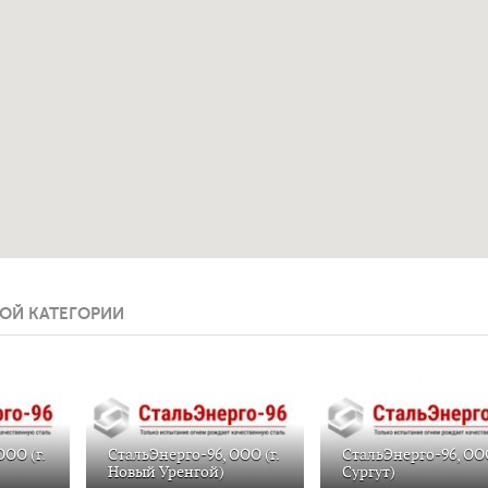
ОЙ КАТЕГОРИИ
ООО (г.
СтальЭнерго-96, ООО (г.
СтальЭнерго-96, ООО
Новый Уренгой)
Сургут)