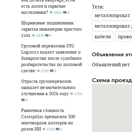
есть долги и скрытые
Теги:
наследники?
0
2982
металлопрокат
Шариковые подшипники:
металлопрокат
скрытая инженерия простого
узла
0
кабели
прово
2878
Грузовой перевозчик STG
Logistics подает заявление о
Объявления эт
банкротстве после судебного
Объявлений нет
разбирательства по долговой
сделке
0
2718
Схема проезд
Отрасль грузоперевозок
ожидает незначительного
улучшения в 2026 году
2750
0
Рыночная стоимость
Caterpillar превысила 300
миллиардов долларов на
ралли ИИ
0
2728