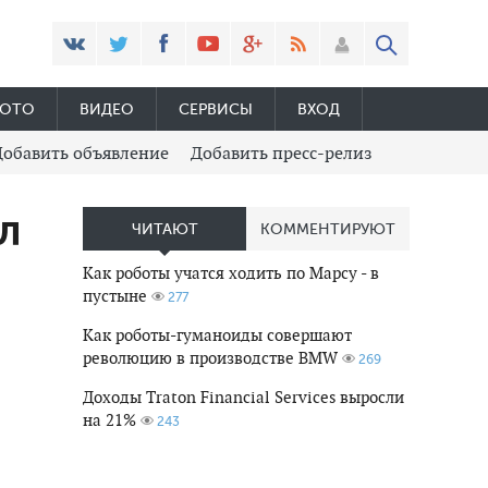
ОТО
ВИДЕО
СЕРВИСЫ
ВХОД
Добавить объявление
Добавить пресс-релиз
л
ЧИТАЮТ
КОММЕНТИРУЮТ
Как роботы учатся ходить по Марсу - в
пустыне
277
Как роботы-гуманоиды совершают
революцию в производстве BMW
269
Доходы Traton Financial Services выросли
на 21%
243