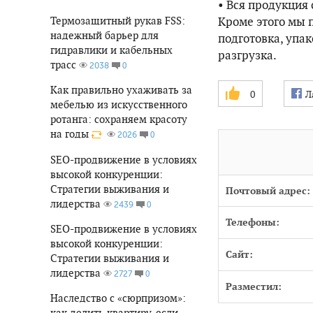
• Вся продукция
Кроме этого мы 
Термозащитный рукав FSS:
надежный барьер для
подготовка, упак
гидравлики и кабельных
разгрузка.
трасс
0
2038
Как правильно ухаживать за
0
Л
мебелью из искусственного
ротанга: сохраняем красоту
на годы
0
2026
SEO-продвижение в условиях
высокой конкуренции:
Стратегии выживания и
Почтовый адрес:
лидерства
0
2439
Телефоны:
SEO-продвижение в условиях
высокой конкуренции:
Сайт:
Стратегии выживания и
лидерства
0
2727
Разместил:
Наследство с «сюрпризом»:
как делить квартиру, если