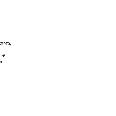
вого,
ией
и