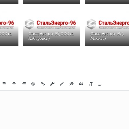
ООО (г.
СтальЭнерго-96, ООО (г.
СтальЭнерго-96 (г.
Хабаровск)
Москва)
В