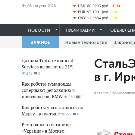
Чт, 06 августа 2026
USD
80,9293 руб.
-1.00
EUR
93,1901 руб.
0.00
CNY
11,9684 руб.
0.00
НОВОСТИ
ПУБЛИКАЦИИ
ОБЪЯВЛЕН
Новые технологии
Законода
ВАЖНОЕ
СтальЭ
Доходы Traton Financial
Services выросли на 21%
в г. Ир
0
243
Как роботы-гуманоиды
совершают революцию в
Каталог
/
Производите
производстве BMW
0
269
Как роботы учатся ходить по
Марсу - в пустыне
0
277
Рестораны в гостинице
«Украина» в Москве: