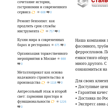
сочетание истории,
гастрономии и современного
сервиса
0
608
Ремонт бензопил: как
продлить срок службы
инструмента
0
757
Кухни мира в современных
Наша компания з
барах и ресторанах
0
фасонного, трубн
875
ферросплавов. П
Организация торжественного
емкостного обор
мероприятия в Москве
888
много другого. 
0
ознакомиться на 
Металлопрокат как основа
надежного строительства и
Для своих клиен
производства
0
1118
• Доступные цен
Антресольный этаж и второй
• Гарантия качес
свет: гармония простора и
• Доставка по Ро
функциональности
1226
• Экспресс авиа-
0