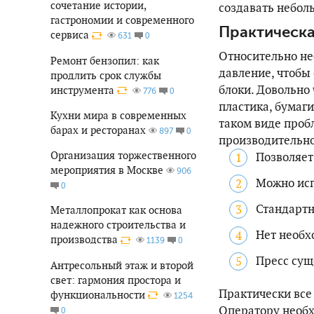
сочетание истории,
создавать небол
гастрономии и современного
Практическа
сервиса
0
631
Относительно не
Ремонт бензопил: как
давление, чтобы
продлить срок службы
блоки. Довольно 
инструмента
0
776
пластика, бумаги
Кухни мира в современных
таком виде проб
барах и ресторанах
0
897
производительно
Организация торжественного
Позволяет
мероприятия в Москве
906
Можно исп
0
Стандартн
Металлопрокат как основа
надежного строительства и
Нет необх
производства
0
1139
Пресс сущ
Антресольный этаж и второй
свет: гармония простора и
Практически все
функциональности
1254
Оператору необх
0