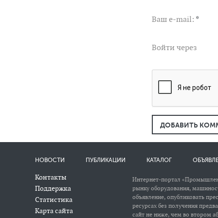
Ваш e-mail:
*
Войти через
ДОБАВИТЬ КОМ
НОВОСТИ
ПУБЛИКАЦИИ
КАТАЛОГ
ОБЪЯВЛ
Контакты
Интернет-портал «Промышлен
Поддержка
рынку оборудования, машиност
объявление, опубликовать пре
Статистика
ресурсах без получения предв
Карта сайта
сайт не ниже, чем во втором аб