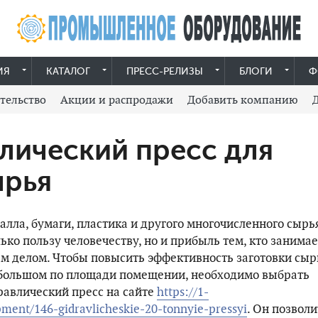
ИЯ
КАТАЛОГ
ПРЕСС-РЕЛИЗЫ
БЛОГИ
Ф
тельство
Акции и распродажи
Добавить компанию
лический пресс для
ырья
лла, бумаги, пластика и другого многочисленного сырь
ько пользу человечеству, но и прибыль тем, кто занимае
м делом. Чтобы повысить эффективность заготовки сыр
ебольшом по площади помещении, необходимо выбрать
авлический пресс на сайте
https://1-
pment/146-gidravlicheskie-20-tonnyie-pressyi
. Он позволи