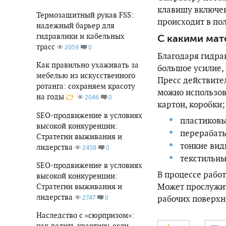
клавишу включен
Термозащитный рукав FSS:
происходит в по
надежный барьер для
гидравлики и кабельных
С какими мат
трасс
0
2059
Благодаря гидра
Как правильно ухаживать за
большое усилие,
мебелью из искусственного
Пресс действите
ротанга: сохраняем красоту
можно использов
на годы
0
2046
картон, коробки;
SEO-продвижение в условиях
пластиковы
высокой конкуренции:
перерабаты
Стратегии выживания и
тонкие вид
лидерства
0
2458
текстильны
SEO-продвижение в условиях
В процессе рабо
высокой конкуренции:
Может прослужить
Стратегии выживания и
лидерства
рабочих поверхн
0
2747
Наследство с «сюрпризом»:
как делить квартиру, если