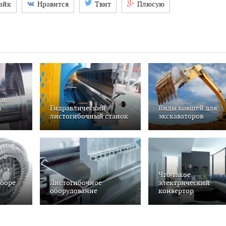
айк
Нравится
Твит
Плюсую
 и
м
Гидравлический
Виды ковшей для
листогибочный станок
экскаваторов
Что такое
ыборе
Листогибочное
электрический
оборудование
конвертор