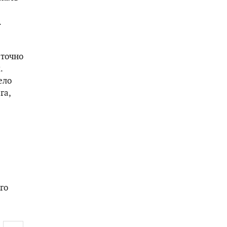
.
аточно
.
ело
га,
го