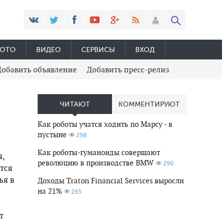
ОТО
ВИДЕО
СЕРВИСЫ
ВХОД
Добавить объявление
Добавить пресс-релиз
ЧИТАЮТ
КОММЕНТИРУЮТ
Как роботы учатся ходить по Марсу - в
пустыне
298
Как роботы-гуманоиды совершают
я,
революцию в производстве BMW
290
тся
ья в
Доходы Traton Financial Services выросли
на 21%
265
т