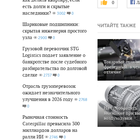
0
Л
есть долги и скрытые
наследники?
0
3002
Шариковые подшипники:
ЧИТАЙТЕ ТАКЖЕ
скрытая инженерия простого
узла
0
2900
Грузовой перевозчик STG
Logistics подает заявление о
банкротстве после судебного
Токарный станок
фрезерный: в че
разбирательства по долговой
отличие
сделке
0
2737
Отрасль грузоперевозок
ожидает незначительного
улучшения в 2026 году
2768
0
На что обратить
внимание при в
Рыночная стоимость
воздуходувки
Caterpillar превысила 300
миллиардов долларов на
ралли ИИ
0
2746