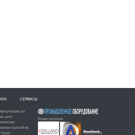
ИЛА
СЕРВИСЫ
информацию по
и, дать
Наши проекты:
атических
 гиперссылкой на
 Enter.