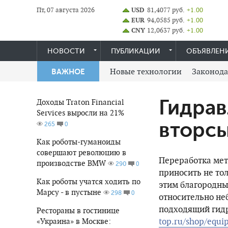
Пт, 07 августа 2026
USD
81,4077 руб.
+1.00
EUR
94,0585 руб.
+1.00
CNY
12,0637 руб.
+1.00
НОВОСТИ
ПУБЛИКАЦИИ
ОБЪЯВЛЕН
Новые технологии
Законода
ВАЖНОЕ
Гидрав
Доходы Traton Financial
Services выросли на 21%
вторс
0
265
Как роботы-гуманоиды
совершают революцию в
Переработка мета
производстве BMW
0
290
приносить не тол
Как роботы учатся ходить по
этим благородны
Марсу - в пустыне
0
298
относительно н
подходящий гидр
Рестораны в гостинице
top.ru/shop/equi
«Украина» в Москве: