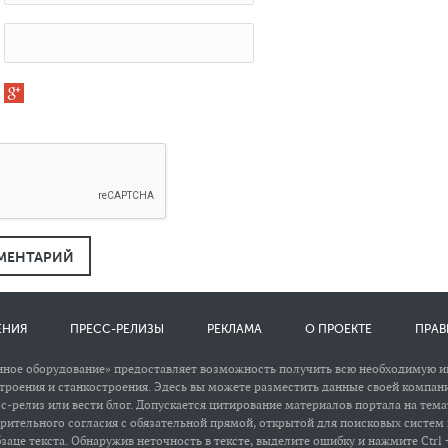
МЕНТАРИЙ
ЕНИЯ
ПРЕСС-РЕЛИЗЫ
РЕКЛАМА
О ПРОЕКТЕ
ПРАВ
ное оборудование» предоставляет возможность получить всю необходимую 
роения и станкостроения. Эдесь вы можете разместить данные своей компани
сс-релиз или вести блог. Допускается цитирование материалов портала на тем
арительного согласия с обязательной прямой, открытой для поисковых систем
заце текста. Обнаружив неточность в тексте, выделите ошибку и нажмите Ctrl +