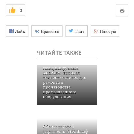
0
Лайк
Нравится
Твит
Плюсую
ЧИТАЙТЕ ТАКЖЕ
Литье металла по
газифицируемым
моделям - высокая
точность отливок для
ремонта и
производства
промышленного
оборудования.
Сборка шкафов
управления SPK. Шкаф