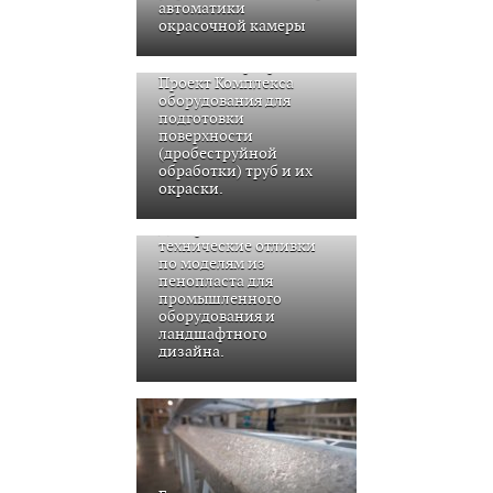
автоматики
окрасочной камеры
SPK GROUP разработан
Проект Комплекса
оборудования для
подготовки
поверхности
(дробеструйной
обработки) труб и их
окраски.
Декоративные и
технические отливки
по моделям из
пенопласта для
промышленного
оборудования и
ландшафтного
дизайна.