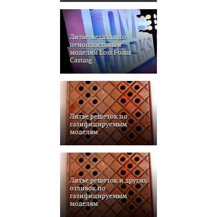
Литье металла по
пенопластовым
моделям Lost Foam
Casting
Литье решеток по
газифицируемым
моделям
Литье решеток и других
отливок по
газифицируемым
моделям