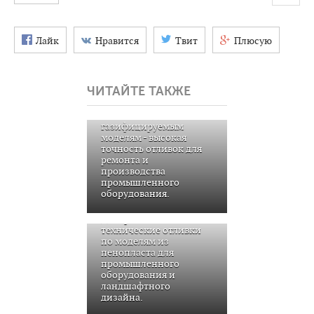
Лайк
Нравится
Твит
Плюсую
ЧИТАЙТЕ ТАКЖЕ
Литье металла по
газифицируемым
моделям - высокая
точность отливок для
ремонта и
производства
промышленного
оборудования.
Декоративные и
технические отливки
по моделям из
пенопласта для
промышленного
оборудования и
ландшафтного
дизайна.