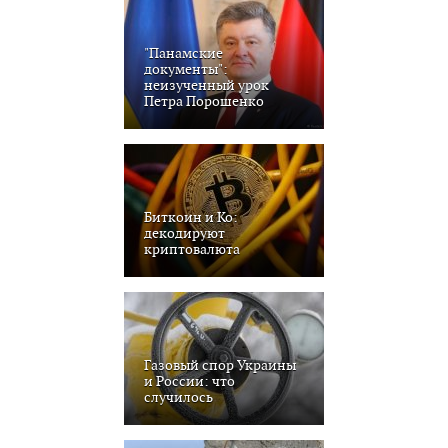
"Панамские
документы":
неизученный урок
Петра Порошенко
Биткоин и Ко:
декодируют
криптовалюта
Газовый спор Украины
и России: что
случилось