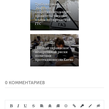
Труба на двоих:
"Нафтогаз"
сопротивляется через
правительственные
планы по украинской
ГТС
Покупай украинское:
необратимые риски
политики
протекционизма Киева
0 КОММЕНТАРИЕВ