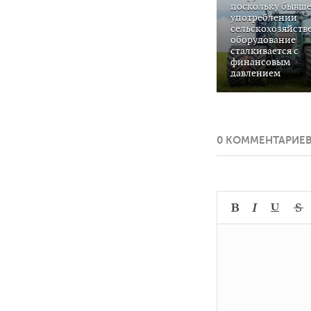
поскольку бывше
употреблении
сельскохозяйств
оборудование
сталкивается с
финансовым
давлением
0 КОММЕНТАРИЕ