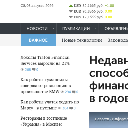
Сб, 08 августа 2026
USD
82,1665 руб.
+1.00
EUR
94,8366 руб.
0.00
CNY
12,1655 руб.
0.00
НОВОСТИ
ПУБЛИКАЦИИ
ОБЪЯВЛЕН
Новые технологии
Законода
ВАЖНОЕ
Недавн
Доходы Traton Financial
Services выросли на 21%
способ
0
268
Как роботы-гуманоиды
финан
совершают революцию в
производстве BMW
0
294
в годо
Как роботы учатся ходить по
Марсу - в пустыне
0
304
Рестораны в гостинице
Новости
/
Информ
«Украина» в Москве: