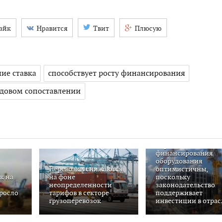
айк
Нравится
Твит
Плюсую
ие ставка
способствует росту финансирования
одовом сопоставлении
Перспективы
финансирования
оборудования
Перевозки снижаются
оптимистичны,
к на
на фоне
поскольку
неопределенности
законодательство
росло
тарифов в секторе
поддерживает
грузоперевозок
инвестиции в отрас
ного
енного
ает,