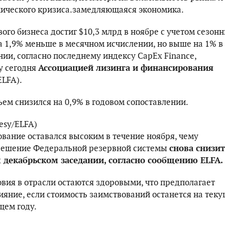
ического кризиса.замедляющаяся экономика.
ого бизнеса достиг $10,3 млрд в ноябре с учетом сезон
на 1,9% меньше в месячном исчислении, но выше на 1% в
ии, согласно последнему индексу CapEx Finance,
у сегодня
Ассоциацией лизинга и финансирования
ELFA).
ъем снизился на 0,9% в годовом сопоставлении.
tesy/ELFA)
ование оставался высоким в течение ноября, чему
 решение Федеральной резервной системы
снова снизит
м декабрьском заседании, согласно сообщению ELFA.
вия в отрасли остаются здоровыми, что предполагает
ияние, если стоимость заимствований останется на тек
щем году.