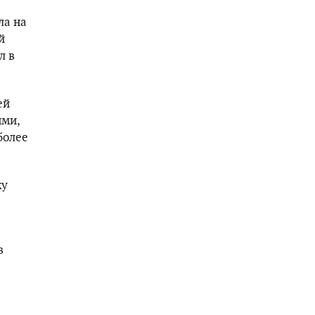
ла на
й
л в
ей
ими,
более
ку
в