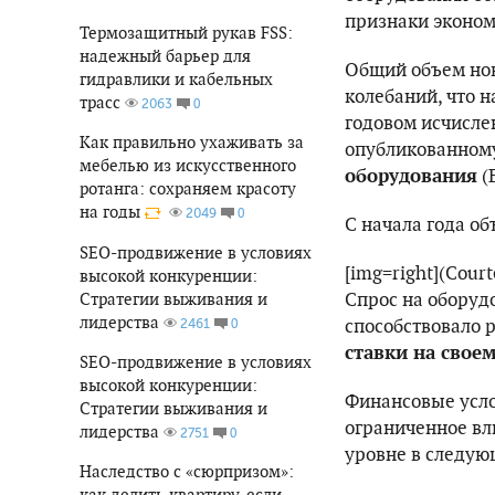
признаки эконом
Термозащитный рукав FSS:
надежный барьер для
Общий объем нов
гидравлики и кабельных
колебаний, что 
трасс
0
2063
годовом исчислен
Как правильно ухаживать за
опубликованном
мебелью из искусственного
оборудования
(
ротанга: сохраняем красоту
на годы
0
2049
С начала года об
SEO-продвижение в условиях
[img=right](Cour
высокой конкуренции:
Спрос на оборуд
Стратегии выживания и
лидерства
способствовало
0
2461
ставки на свое
SEO-продвижение в условиях
высокой конкуренции:
Финансовые усло
Стратегии выживания и
ограниченное вл
лидерства
0
2751
уровне в следую
Наследство с «сюрпризом»:
как делить квартиру, если