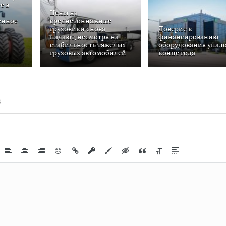
е в
Цены на
енное
среднетоннажные
грузовики снова
Доверие к
падают, несмотря на
финансированию
стабильность тяжелых
оборудования упало
грузовых автомобилей
конце года
В