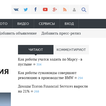
ОТО
ВИДЕО
СЕРВИСЫ
ВХОД
Добавить объявление
Добавить пресс-релиз
ЧИТАЮТ
КОММЕНТИРУЮТ
Как роботы учатся ходить по Марсу - в
пустыне
304
ия
Как роботы-гуманоиды совершают
революцию в производстве BMW
294
Доходы Traton Financial Services выросли
на 21%
268