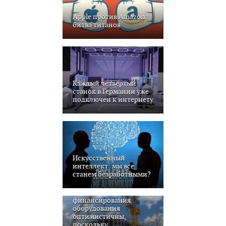
Apple против Amazon:
битва титанов
Каждый четвертый
станок в Германии уже
подключен к интернету
Искусственный
интеллект: мы все
станем безработными?
Перспективы
финансирования
оборудования
оптимистичны,
поскольку