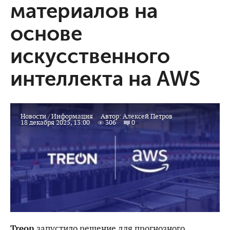
материалов на
основе
искусственного
интеллекта на AWS
Новости
/
Информация
Автор:
Алексей Петров
18 декабря 2025, 13:00
306
0
Treon
запустило решение для прогнозного