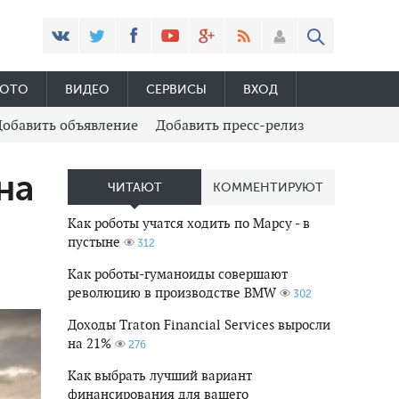
ОТО
ВИДЕО
СЕРВИСЫ
ВХОД
Добавить объявление
Добавить пресс-релиз
на
ЧИТАЮТ
КОММЕНТИРУЮТ
Как роботы учатся ходить по Марсу - в
пустыне
312
Как роботы-гуманоиды совершают
революцию в производстве BMW
302
Доходы Traton Financial Services выросли
на 21%
276
Как выбрать лучший вариант
финансирования для вашего