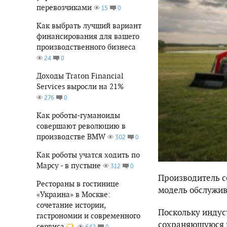
перевозчиками
0
15
Как выбрать лучший вариант
финансирования для вашего
производственного бизнеса
0
24
Доходы Traton Financial
Services выросли на 21%
0
276
Как роботы-гуманоиды
совершают революцию в
производстве BMW
0
302
Как роботы учатся ходить по
Марсу - в пустыне
0
312
Производитель с
Рестораны в гостинице
модель обслужив
«Украина» в Москве:
сочетание истории,
Поскольку индус
гастрономии и современного
сохраняющуюся 
сервиса
0
642