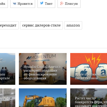
айк
Нравится
Твит
Плюсую
переходит
сервис дилеров стиле
amazon
ке
Hyundai Capital America
расширяет операции
ого
по финансированию
Apple против Amazo
вартале
оборудования
битва титанов
ы с…
Растет число
банкротств ферм, ч
оказывает давление