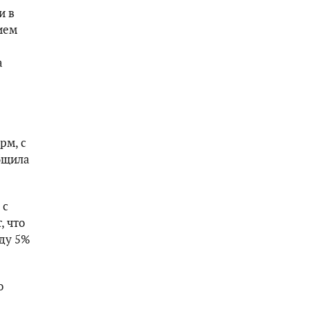
и в
ием
а
рм, с
бщила
 с
, что
ду 5%
о