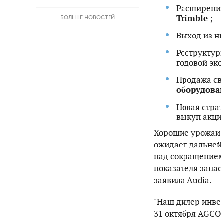
Расширение
Trimble
;
БОЛЬШЕ НОВОСТЕЙ
Выход из н
Реструктур
годовой эк
Продажа св
оборудова
Новая стра
выкуп акци
Хорошие урожаи 
ожидает дальней
над сокращением
показателя запас
заявила Audia.
"Наш дилер инвес
31 октября AGCO 