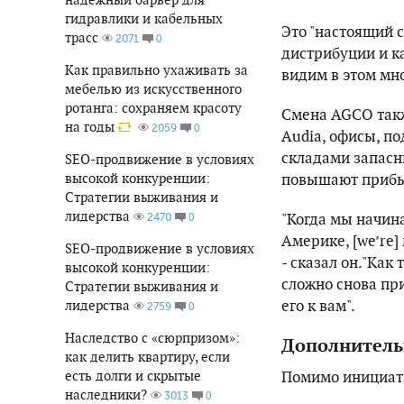
гидравлики и кабельных
Это "настоящий 
трасс
0
2071
дистрибуции и к
Как правильно ухаживать за
видим в этом мно
мебелью из искусственного
ротанга: сохраняем красоту
Смена AGCO такж
на годы
0
2059
Audia, офисы, 
складами запасн
SEO-продвижение в условиях
повышают прибыл
высокой конкуренции:
Стратегии выживания и
лидерства
"Когда мы начин
0
2470
Америке, [we’re
SEO-продвижение в условиях
- сказал он."Как
высокой конкуренции:
сложно снова при
Стратегии выживания и
его к вам".
лидерства
0
2759
Наследство с «сюрпризом»:
Дополнитель
как делить квартиру, если
Помимо инициати
есть долги и скрытые
наследники?
0
3013