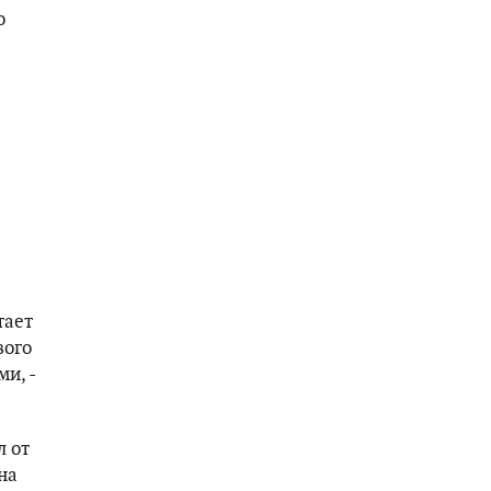
ю
O
тает
вого
и, -
л от
на