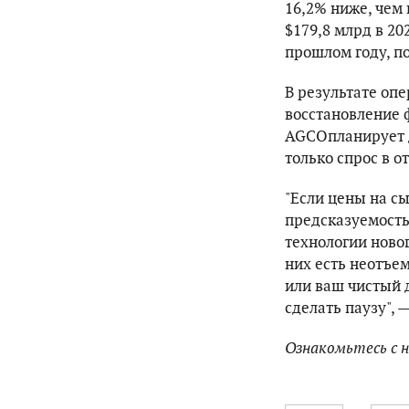
16,2% ниже, чем 
$179,8 млрд в 20
прошлом году, 
В результате оп
восстановление 
AGCOпланирует д
только спрос в о
"Если цены на сы
предсказуемость 
технологии ново
них есть неотъе
или ваш чистый 
сделать паузу", —
Ознакомьтесь с 