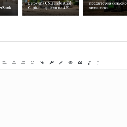
Выручка CNH Industrial
кредиторов сельско
erBank
Capital выросла на 4 %
хозяйства
В