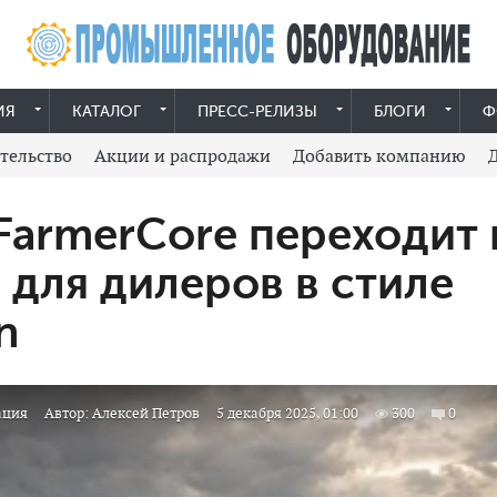
ИЯ
КАТАЛОГ
ПРЕСС-РЕЛИЗЫ
БЛОГИ
Ф
тельство
Акции и распродажи
Добавить компанию
armerCore переходит 
 для дилеров в стиле
n
ация
Автор:
Алексей Петров
5 декабря 2025, 01:00
300
0