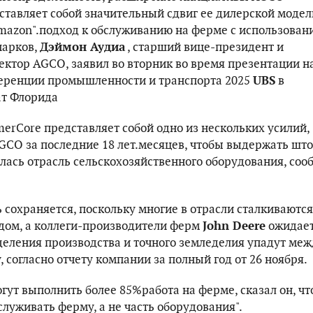
ставляет собой значительный сдвиг ее дилерской модел
Amazon".подход к обслуживанию на ферме с использован
парков,
Дэймон Аудиа
, старший вице-президент и
ктор AGCO, заявил во вторник во время презентации н
еренции промышленности и транспорта 2025
UBS
в
ат Флорида
erCore представляет собой одно из нескольких усилий,
CO за последние 18 лет.месяцев, чтобы выдержать што
лась отрасль сельскохозяйственного оборудования, соо
 сохраняется, поскольку многие в отрасли сталкиваются
ом, а коллеги-производители ферм
John Deere
ожидает
еления производства и точного земледелия упадут меж
у, согласно отчету компании за полный год от 26 ноября.
ут выполнить более 85%работа на ферме, сказал он, чт
служивать ферму, а не часть оборудования".