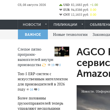
Сб, 08 августа 2026
USD
82,1665 руб.
+1.00
EUR
94,8366 руб.
0.00
CNY
12,1655 руб.
0.00
НОВОСТИ
ПУБЛИКАЦИИ
ОБЪЯВЛЕН
Новые технологии
Законода
ВАЖНОЕ
AGCO F
Слепое пятно
программ-
вымогателей внутри
сервис
производства
0
19
Amazo
Топ-5 ERP-систем с
искусственным интеллектом
для производителей в 2026
году
0
16
Новости
/
Информ
Более половины
грузоотправителей теперь
управляют несколькими