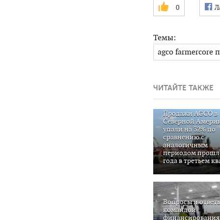
0
Л
Темы:
agco farmercore 
ЧИТАЙТЕ ТАКЖЕ
Продажи AGCO в
Северной Амери
упали на 32% по
сравнению с
аналогичным
периодом прошл
года в третьем к
Вопросы и ответ
командой
финансирования