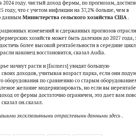
в 2024 году. чистый доход фермы, по прогнозам, достигн
25 году, что с учетом инфляции на 37,2% больше, чем в
по данным
Министерства сельского хозяйства США
.
ерационных изменений и сдержанных прогнозов отрасл
фермерских хозяйств может быть далеким до 2027 года, 
остичь более высокой рентабельности в середине цикла
трасли наконец восстановится, сказал Audia.
рье начнут расти и [farmers] увидят большую
своих доходов, учитывая возраст парка, если они поду
го оборудования по сравнению со старым оборудованием
млемое желание модернизировать, но если вы нерентаб
доход от фермы достаточно ограничен, это дает вам пов
 сказал он.сказал.
нашими эксклюзивными отраслевыми данными
здесь
.