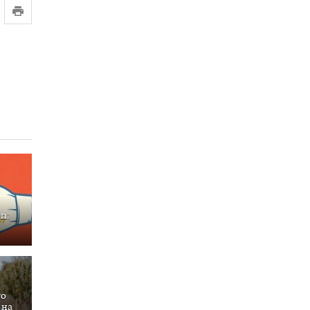
n:
то
 на