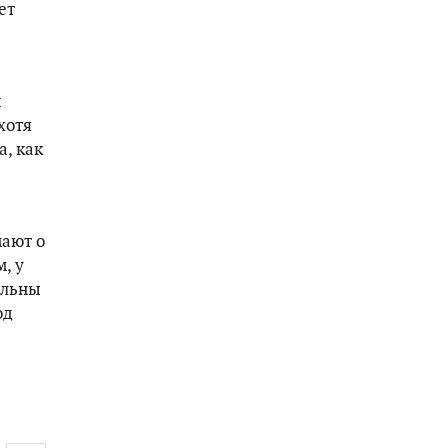
ет
и
хотя
, как
мают о
, у
ельны
од