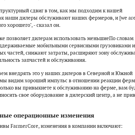
структурный сдвиг в том, как мы подходим к нашей
ак наши дилеры обслуживают наших фермеров, и [we ar
го хорошего", - сказал он.
е позволяет дилерам использовать меньшиеПо словам
поддерживаемые мобильными сервисными грузовиками и
ых частей, снижают затраты, расширяют зону обслужив
ьность запчастей и обслуживания.
аем внедрять это у наших дилеров в Северной и Южной
] мы видим хороший импульс в отношении реакции ферм
 только вы привыкнете к обслуживанию на ферме, вам бу
носить свое оборудование в дилерский центр, а не при
ные операционные изменения
вы FarmerCore, изменения в компании включают: