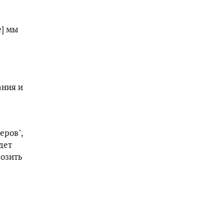
e] мы
ания и
еров",
дет
возить