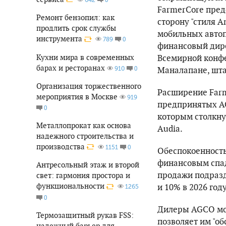
FarmerCore пред
Ремонт бензопил: как
сторону "стиля 
продлить срок службы
мобильных авто
инструмента
0
789
финансовый дире
Кухни мира в современных
Всемирной конф
барах и ресторанах
0
Маналапане, шт
910
Организация торжественного
Расширение Farm
мероприятия в Москве
919
предпринятых AG
0
которым столкну
Металлопрокат как основа
Audia.
надежного строительства и
производства
0
1151
Обеспокоенность
финансовым спад
Антресольный этаж и второй
продажи подразд
свет: гармония простора и
функциональности
и 10% в 2026 год
1265
0
Дилеры AGCO мог
Термозащитный рукав FSS:
позволяет им "об
надежный барьер для