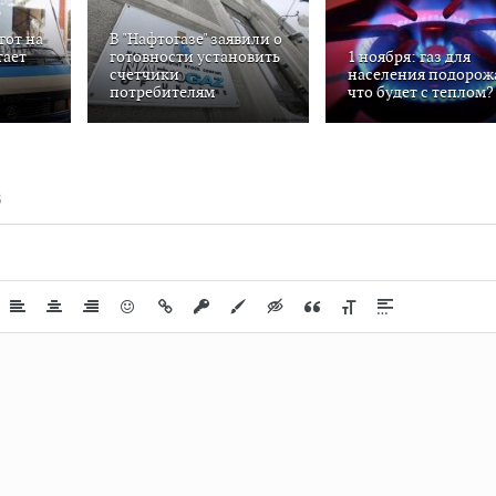
гот на
В "Нафтогазе" заявили о
тает
готовности установить
1 ноября: газ для
счетчики
населения подорожа
потребителям
что будет с теплом?
В