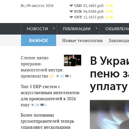
Вс, 09 августа 2026
USD
82,1665 руб.
0.00
EUR
94,8366 руб.
0.00
CNY
12,1655 руб.
0.00
НОВОСТИ
ПУБЛИКАЦИИ
ОБЪЯВЛЕН
Новые технологии
Законода
ВАЖНОЕ
В Укра
Слепое пятно
программ-
вымогателей внутри
пеню 
производства
0
31
уплату
Топ-5 ERP-систем с
искусственным интеллектом
для производителей в 2026
году
0
28
Более половины
грузоотправителей теперь
управляют несколькими