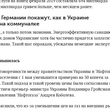
луги на конец февраля 2019 составляла 694 миллиарда
8 миллиарда гривен больше, чем месяцем ранее.
 Германии покажут, как в Украине
на коммуналке
, а только потом экономия. Энергоэффективную санаци
 домов Украинские хотя бы частично придется заплати
рмана. Такой шаг оправдан, убеждены немецкие эксперт
еньшилась
говоренности между правительством Украины и "Нафто
населения с 1 мая уменьшится примерно на 30 копеек за
. Такой подход и такой уровень цены были согласованы 
стием премьер-министра Украины Владимира Гройсман
авления "Нафтогаза" Андрея Коболева.
ъяснили, что из-за уменьшения цен на газ на внешних р