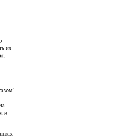
ю
ть из
ы.
газом"
на
а и
ынках