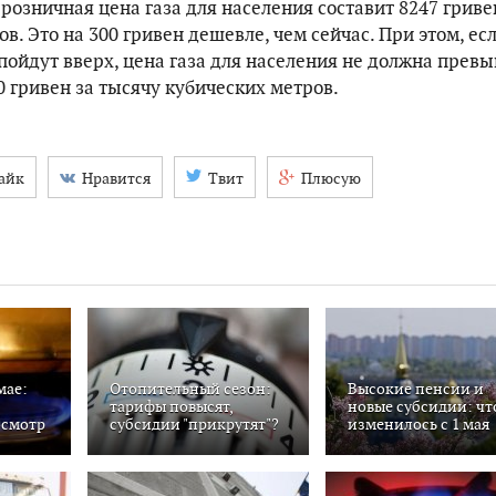
 розничная цена газа для населения составит 8247 гриве
в. Это на 300 гривен дешевле, чем сейчас. При этом, ес
ойдут вверх, цена газа для населения не должна прев
 гривен за тысячу кубических метров.
айк
Нравится
Твит
Плюсую
мае:
Отопительный сезон:
Высокие пенсии и
тарифы повысят,
новые субсидии: чт
осмотр
субсидии "прикрутят"?
изменилось с 1 мая