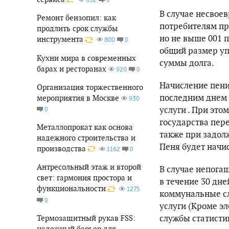
В случае несвое
Ремонт бензопил: как
потребителям пр
продлить срок службы
но не выше 001 
инструмента
0
800
общий размер уп
Кухни мира в современных
суммы долга.
барах и ресторанах
0
920
Начисление пени
Организация торжественного
последним днем 
мероприятия в Москве
930
услуги . При это
0
государства пер
Металлопрокат как основа
также при задол
надежного строительства и
Пеня будет начис
производства
0
1162
Антресольный этаж и второй
В случае непога
свет: гармония простора и
в течение 30 дн
функциональности
1275
коммунальные с
0
услуги (Кроме э
службы статисти
Термозащитный рукав FSS:
надежный барьер для