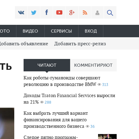
ОТО
ВИДЕО
СЕРВИСЫ
ВХОД
Добавить объявление
Добавить пресс-релиз
ть
ЧИТАЮТ
КОММЕНТИРУЮТ
Как роботы-гуманоиды совершают
революцию в производстве BMW
313
Доходы Traton Financial Services выросли
на 21%
288
Как выбрать лучший вариант
финансирования для вашего
производственного бизнеса
36
Слепое пятно программ-