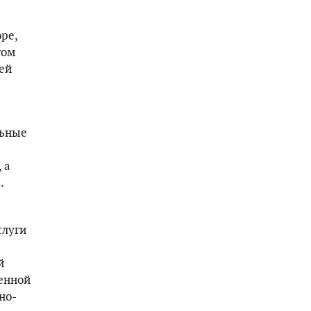
ре,
том
ей
льные
 а
.
слуги
й
венной
но-