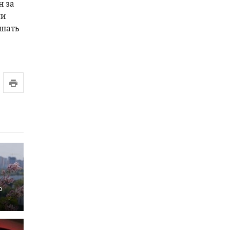
н за
ли
ышать
о