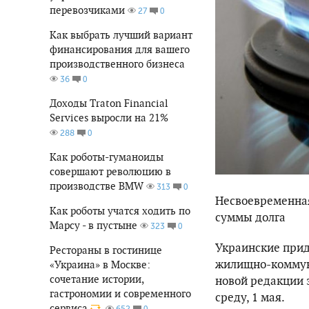
перевозчиками
0
27
Как выбрать лучший вариант
финансирования для вашего
производственного бизнеса
0
36
Доходы Traton Financial
Services выросли на 21%
0
288
Как роботы-гуманоиды
совершают революцию в
производстве BMW
0
313
Несвоевременная
Как роботы учатся ходить по
суммы долга
Марсу - в пустыне
0
323
Украинские прид
Рестораны в гостинице
жилищно-коммуна
«Украина» в Москве:
сочетание истории,
новой редакции 
гастрономии и современного
среду, 1 мая.
сервиса
0
652