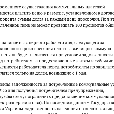
временного осуществления коммунальных платежей
идется платить пеню в размере, установленном в догово
процента суммы долга за каждый день просрочки. При э
лаченной пени не может превышать 100 процентов общ
 начинается с первого рабочего дня, следующего за
​​конечного срока внесения платы за жилищно-коммуна
м пеня не будет начисляться при условии задолженности
ед потребителем за предоставленные льготы и субсидии,
женности работодателя перед потребителем по зарплате
ляться только на долги, возникшие с 1 мая.
шения задолженности за потребленные коммунальные у
ей со дня получения потребителем предупреждения,
лужбы смогут ограничить предоставление коммунально
лектроэнергии и газа). По последним данным Государст
ки Украины, задолженность населения по оплате жилищ