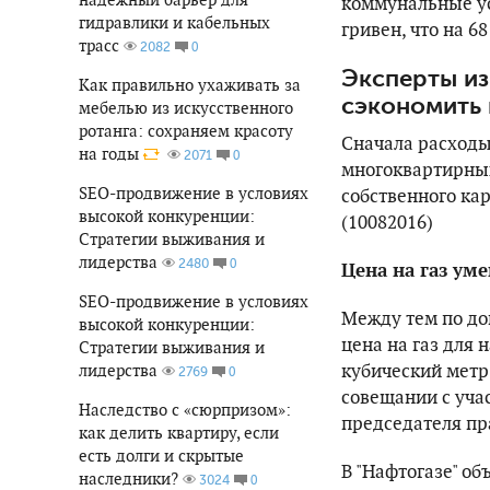
коммунальные ус
гидравлики и кабельных
гривен, что на 6
трасс
0
2082
Эксперты из
Как правильно ухаживать за
сэкономить 
мебелью из искусственного
ротанга: сохраняем красоту
Сначала расходы
на годы
0
2071
многоквартирных
SEO-продвижение в условиях
собственного ка
высокой конкуренции:
(10082016)
Стратегии выживания и
лидерства
0
2480
Цена на газ ум
SEO-продвижение в условиях
Между тем по до
высокой конкуренции:
цена на газ для 
Стратегии выживания и
кубический метр
лидерства
0
2769
совещании с уча
Наследство с «сюрпризом»:
председателя пр
как делить квартиру, если
есть долги и скрытые
В "Нафтогазе" об
наследники?
0
3024