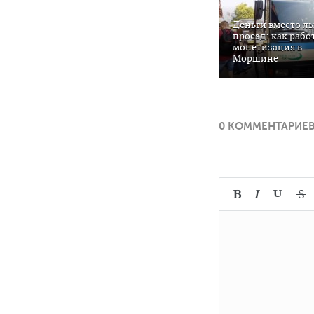
Деньги вместо ль
проезд: как рабо
монетизация в
Моршине
0 КОММЕНТАРИЕ