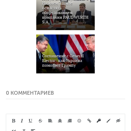
Нижнем Тагиле
оснастят
оборудованием
компании PAUL WURTH
S.A.
Соглашение с General
Electric: как Украина
помогает Трампу
0 КОММЕНТАРИЕВ