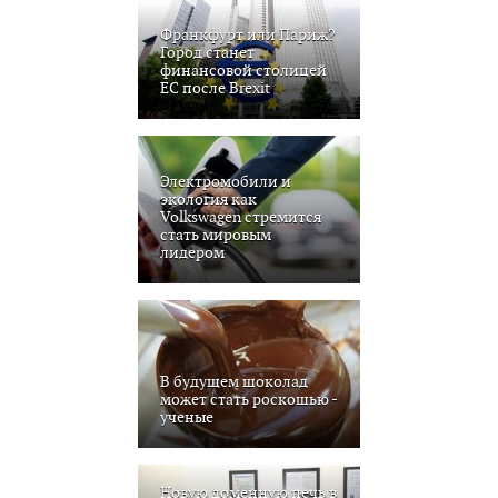
Франкфурт или Париж?
Город станет
финансовой столицей
ЕС после Brexit
Электромобили и
экология как
Volkswagen стремится
стать мировым
лидером
В будущем шоколад
может стать роскошью -
ученые
Новую доменную печь в