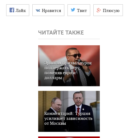
Лайк
Нравится
Твит
Плюсую
ЧИТАЙТЕ ТАКЖЕ
Эрдоган призвал турок
поддержать лиру,
поменяв евро и
доллары
Комментарий: Турция
усиливает зависимость
от Москвы