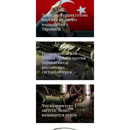
Эрдоган: Турция готова
перейти на расчет
нацвалютой с
Украиной
Национализм или
деньги: Латвия против
украинских и
российских
гастарбайтеров
Что изменится с 1
августа: зима
начинается летом