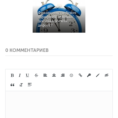
Финансовый цейтнот:
тарифный "геноцид",
девальвация или
дефолт?
0 КОММЕНТАРИЕВ