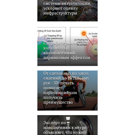
системы визуализации,
ускоряют оценку
инфраструктуры
Супрафотермический
катализатор,
вдохновленный
парниковым эффектом
От сделанных на заказ
сидений до титановых
рук - 3D-печать
помогает
паралимпийцам
получить
преимущество
Эксперт по
наводнениям в метро
объясняет, что нужно