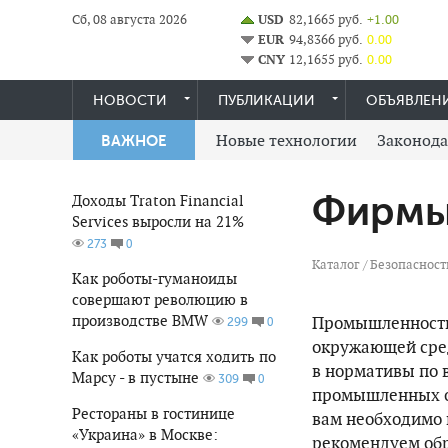
Сб, 08 августа 2026
USD
82,1665 руб.
+1.00
EUR
94,8366 руб.
0.00
CNY
12,1655 руб.
0.00
НОВОСТИ
ПУБЛИКАЦИИ
ОБЪЯВЛЕН
Новые технологии
Законода
ВАЖНОЕ
Фирмы 
Доходы Traton Financial
Services выросли на 21%
0
273
Каталог
/
Безопасност
Как роботы-гуманоиды
совершают революцию в
производстве BMW
Промышленность 
0
299
окружающей сред
Как роботы учатся ходить по
в нормативы по 
Марсу - в пустыне
0
309
промышленных от
Рестораны в гостинице
вам необходимо
«Украина» в Москве:
рекомендуем обр