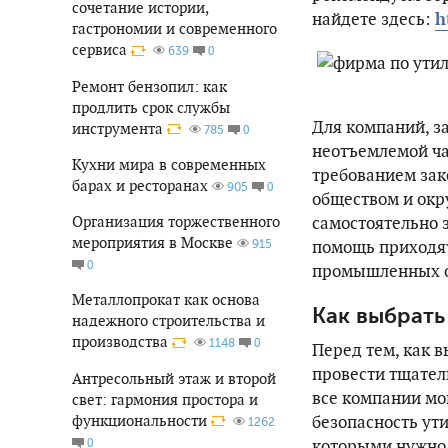
сочетание истории,
найдете здесь:
h
гастрономии и современного
сервиса
0
639
Ремонт бензопил: как
продлить срок службы
Для компаний, з
инструмента
0
785
неотъемлемой ча
Кухни мира в современных
требованием зак
барах и ресторанах
0
905
обществом и окр
самостоятельно з
Организация торжественного
мероприятия в Москве
помощь приходя
915
0
промышленных о
Металлопрокат как основа
Как выбрать
надежного строительства и
производства
0
1148
Перед тем, как 
провести тщател
Антресольный этаж и второй
все компании мо
свет: гармония простора и
функциональности
безопасность ут
1262
которыми нужно 
0