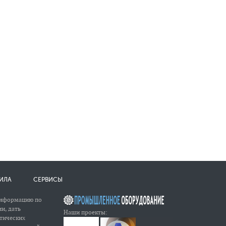
ИЛА
СЕРВИСЫ
информацию по
и, дать
Наши проекты:
атических