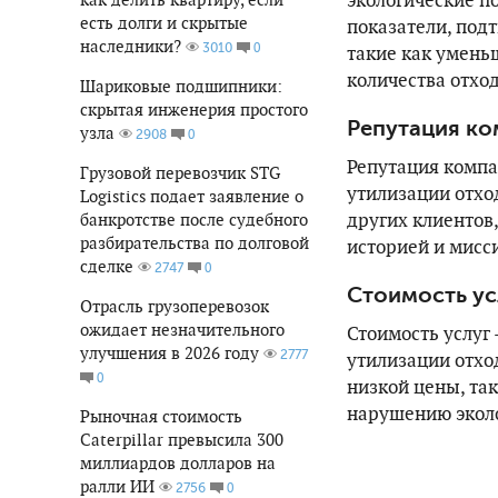
экологические п
есть долги и скрытые
показатели, под
наследники?
0
3010
такие как умень
количества отход
Шариковые подшипники:
скрытая инженерия простого
Репутация к
узла
0
2908
Репутация компа
Грузовой перевозчик STG
утилизации отхо
Logistics подает заявление о
других клиентов,
банкротстве после судебного
разбирательства по долговой
историей и мисс
сделке
0
2747
Стоимость ус
Отрасль грузоперевозок
ожидает незначительного
Стоимость услуг
улучшения в 2026 году
2777
утилизации отхо
0
низкой цены, так
нарушению экол
Рыночная стоимость
Caterpillar превысила 300
миллиардов долларов на
ралли ИИ
0
2756