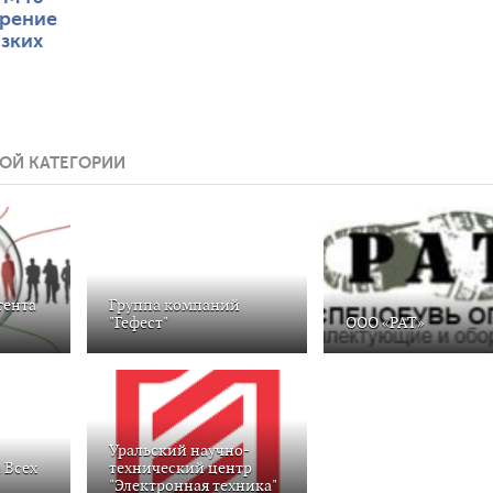
рение
изких
ОЙ КАТЕГОРИИ
гента
Группа компаний
"Гефест"
ООО «РАТ»
Уральский научно-
 Всех
технический центр
"Электронная техника"