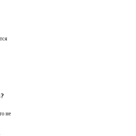
тся
в?
то не
и