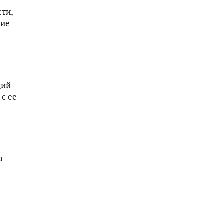
ти,
ние
ций
 с ее
а