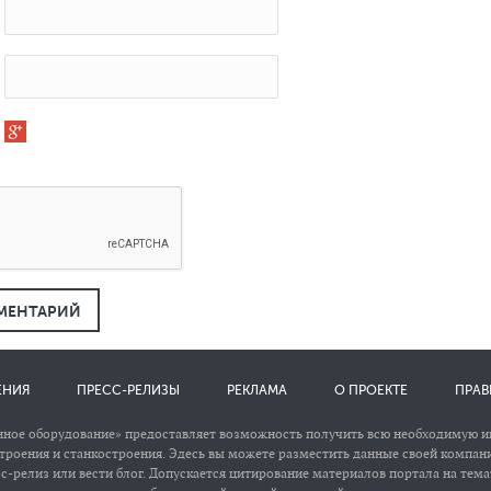
МЕНТАРИЙ
ЕНИЯ
ПРЕСС-РЕЛИЗЫ
РЕКЛАМА
О ПРОЕКТЕ
ПРАВ
ное оборудование» предоставляет возможность получить всю необходимую 
роения и станкостроения. Эдесь вы можете разместить данные своей компани
сс-релиз или вести блог. Допускается цитирование материалов портала на тем