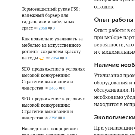
отходов.
Термозащитный рукав FSS:
надежный барьер для
Опыт работы
гидравлики и кабельных
трасс
0
2068
Опыт работы в с
при выборе парт
Как правильно ухаживать за
вероятность, чт
мебелью из искусственного
и с минимальны
ротанга: сохраняем красоту
на годы
0
2054
Наличие нео
SEO-продвижение в условиях
Утилизация про
высокой конкуренции:
Стратегии выживания и
оборудования и 
лидерства
0
2466
обслуживании. П
необходимо убед
SEO-продвижение в условиях
находится в исп
высокой конкуренции:
Стратегии выживания и
Экологически
лидерства
0
2756
При утилизации 
Наследство с «сюрпризом»:
как делить квартиру, если