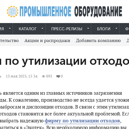
ИЯ
КАТАЛОГ
ПРЕСС-РЕЛИЗЫ
БЛОГИ
Ф
тельство
Акции и распродажи
Добавить компанию
по утилизации отход
ь
13 мая 2023, 15:34
893
0
является одним из главных источников загрязнения
ы. К сожалению, производство не всегда удается уложи
выбросам и диспозиции отходов. В связи с этим утилиза
ходов становится все более актуальной проблемой. Ес
 выбрать надежную
фирму по утилизации отходов
,
атиться в «Экотек». Всю необходимую информацию вы