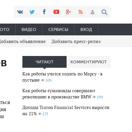
ОТО
ВИДЕО
СЕРВИСЫ
ВХОД
Добавить объявление
Добавить пресс-релиз
ов
ЧИТАЮТ
КОММЕНТИРУЮТ
Как роботы учатся ходить по Марсу - в
пустыне
309
Как роботы-гуманоиды совершают
революцию в производстве BMW
299
ться
Доходы Traton Financial Services выросли
ция
на 21%
273
ли