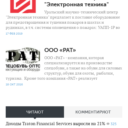
"Электронная техника"
Уральский научно-технический центр
"Электронная техника" предлагает к поставке оборудование
для предотвращения и тушения пожаров в шахтах и
рудниках, в т.ч. системы оповещения о пожарах: УАПП-1Р во
17 ФЕВ 2019
1 647
0
ООО «РАТ»
ООО «РАТ» - компания, которая
специализируется на производстве
спецобуви, а также на обуви для силовых
структур, обуви для охоты, рыбалки,
туризма. Кроме того компания «РАТ» реализует
18 ОКТ 2016
ЧИТАЮТ
КОММЕНТИРУЮТ
Доходы Traton Financial Services выросли на 21%
325