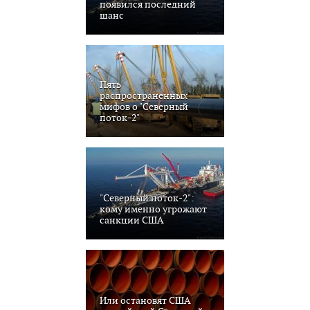
появился последний
шанс
Пять
распространенных
мифов о "Северный
поток-2"
"Северный поток-2":
кому именно угрожают
санкции США
Или остановят США