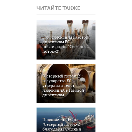
ЧИТАЙТЕ ТАКЖЕ
Как изменения Газовой
директивы ЕС
повлияют на "Северный
поток-2"
"Северный поток-2":
государства ЕС
утвердили текст
изменений в Газовой
директивы
Повлияет ли ЕС на
"Северный поток-2":
благодаря Румынии