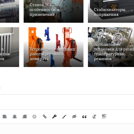
 и
Станок 2С132:
м
особенности и
Стабилизаторы
применение
напряжения
Холодильные
 и
Устройство и принцип
установки для разн
онтаж
работы реечного
температурных
ов
домкрата
режимов
В