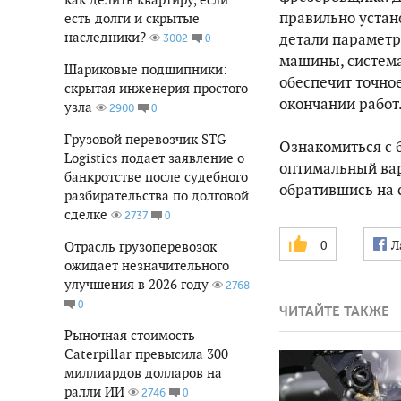
правильно устан
есть долги и скрытые
наследники?
детали параметр
0
3002
машины, система
Шариковые подшипники:
обеспечит точно
скрытая инженерия простого
окончании работ
узла
0
2900
Грузовой перевозчик STG
Ознакомиться с 
Logistics подает заявление о
оптимальный вар
банкротстве после судебного
обратившись на 
разбирательства по долговой
сделке
0
2737
0
Л
Отрасль грузоперевозок
ожидает незначительного
улучшения в 2026 году
2768
0
ЧИТАЙТЕ ТАКЖЕ
Рыночная стоимость
Caterpillar превысила 300
миллиардов долларов на
ралли ИИ
0
2746