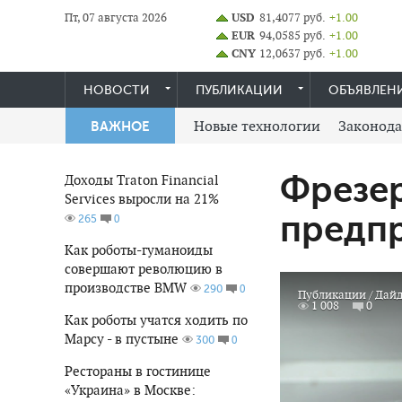
Пт, 07 августа 2026
USD
81,4077 руб.
+1.00
EUR
94,0585 руб.
+1.00
CNY
12,0637 руб.
+1.00
НОВОСТИ
ПУБЛИКАЦИИ
ОБЪЯВЛЕН
Новые технологии
Законода
ВАЖНОЕ
Фрезер
Доходы Traton Financial
Services выросли на 21%
предп
0
265
Как роботы-гуманоиды
совершают революцию в
производстве BMW
0
290
Публикации
/
Дайд
1 008
0
Как роботы учатся ходить по
Марсу - в пустыне
0
300
Рестораны в гостинице
«Украина» в Москве: