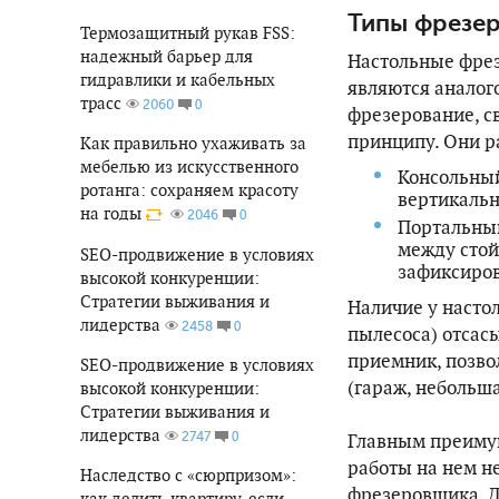
Типы фрезер
Термозащитный рукав FSS:
надежный барьер для
Настольные фрез
гидравлики и кабельных
являются аналог
трасс
0
2060
фрезерование, с
принципу. Они р
Как правильно ухаживать за
мебелью из искусственного
Консольный
ротанга: сохраняем красоту
вертикальн
на годы
0
2046
Портальный
между стой
SEO-продвижение в условиях
зафиксиро
высокой конкуренции:
Стратегии выживания и
Наличие у насто
лидерства
0
2458
пылесоса) отсас
приемник, позво
SEO-продвижение в условиях
(гараж, небольша
высокой конкуренции:
Стратегии выживания и
лидерства
0
Главным преимущ
2747
работы на нем н
Наследство с «сюрпризом»:
фрезеровщика. Д
как делить квартиру, если