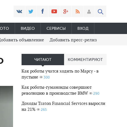
ОТО
ВИДЕО
СЕРВИСЫ
ВХОД
Добавить объявление
Добавить пресс-релиз
о
ЧИТАЮТ
КОММЕНТИРУЮТ
Как роботы учатся ходить по Марсу - в
пустыне
300
Как роботы-гуманоиды совершают
революцию в производстве BMW
290
Доходы Traton Financial Services выросли
на 21%
265