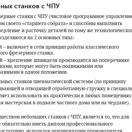
ных станков с ЧПУ
ерные станки с ЧПУ (числовое программное управлени
ом своего «старшего собрата» и способны выполнять
верление и расточку деталей по тому же технологическо
азделяются на 2 основных типа:
 – включает в себя принцип работы классического
ого фрезерного станка.
 – крепление шпинделя производится на поперечнике
ками, которые могут быть подвижными или
ванными в одном положении.
льных станков пневматической системы (по принципу
ывающей и отводящей отработанную стружку в специал
ляет использовать их практически в любых помещениях
я мастерская в подвале частного дома или на чердаке).
еством небольших станков с ЧПУ, является то, что для
е обязательно иметь диплом профессионального
остаточно, используя рекомендации производителя,