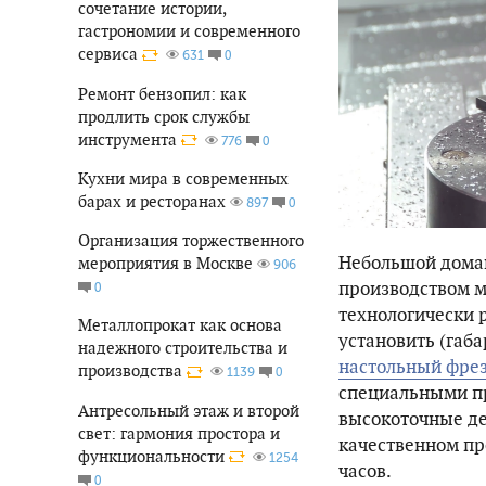
сочетание истории,
гастрономии и современного
сервиса
0
631
Ремонт бензопил: как
продлить срок службы
инструмента
0
776
Кухни мира в современных
барах и ресторанах
0
897
Организация торжественного
Небольшой домаш
мероприятия в Москве
906
производством м
0
технологически р
Металлопрокат как основа
установить (габ
надежного строительства и
настольный фре
производства
0
1139
специальными пр
Антресольный этаж и второй
высокоточные де
свет: гармония простора и
качественном пр
функциональности
1254
часов.
0