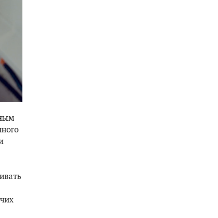
рным
нного
и
ивать
очих