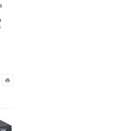
й
я
б