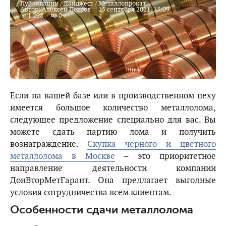
Публикации
/
Дайджест
/
Металлопрокат
Автор:
Алексей Петров
15 сентября 2021, 15:09
1 208
0
Если на вашей базе или в производственном цеху
имеется большое количество металлолома,
следующее предложение специально для вас. Вы
можете сдать партию лома и получить
вознаграждение.
Скупка черного и цветного
металлолома в Москве
– это приоритетное
направление деятельности компании
ДонВторМетГарант. Она предлагает выгодные
условия сотрудничества всем клиентам.
Особенности сдачи металлолома