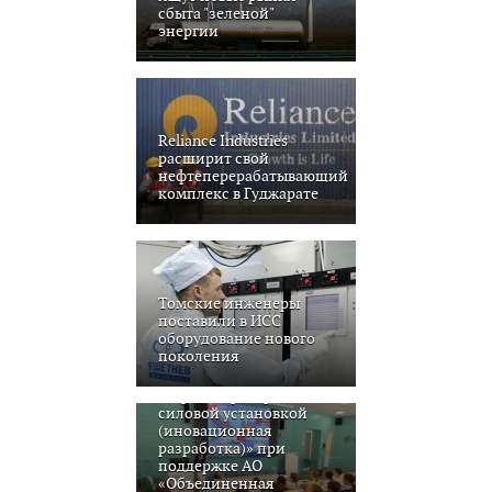
сбыта "зеленой"
энергии
Reliance Industries
расширит свой
нефтеперерабатывающий
комплекс в Гуджарате
Томские инженеры
поставили в ИСС
Проект: «Малое
оборудование нового
беспилотное
поколения
гидрографическое
судно с
ветрогенераторной
силовой установкой
(иновационная
разработка)» при
поддержке АО
«Объединенная