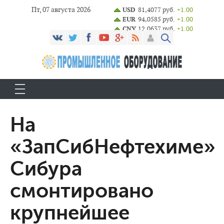
Пт, 07 августа 2026
USD
81,4077 руб.
+1.00
EUR
94,0585 руб.
+1.00
CNY
12,0637 руб.
+1.00
На
«ЗапСибНефтехиме»
Сибура
смонтировано
крупнейшее