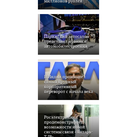
миллионов рублей
Парижский автосалон
представил новинки
автомобилестроения
В Индии произошел
самый крупный
корпоративный
переворот с начала века
Росэлектроника
продемонстрирует
возможности новой
системы связи «Янтарь-
Т IP»